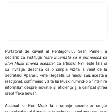
Purtătorul de cuvânt al Pentagonului, Sean Parnell, a
declarat că instituția
“este încântată să îl primească pe
Elon Musk vinerea aceasta”
,
că articolul NYT este fals și
că invitația, descrisă ca o simplă vizită, a venit de la
secretarul Apărării, Pete Hegseth. La rândul său, acesta a
reacționat, confirmând vizita lui Musk, numind-o o “întâlnire
informală” despre inovație și eficiență și a calificat știrea
drept “fake news”.
Accesul lui Elon Musk la informații secrete ar crește
semnificativ rolul acestuia în cadrul guvernul american și ar