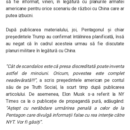
să fie informat, vineri, în legătură cu planurile armatei
americane pentru orice scenariu de război cu China care ar
putea izbucni.
După publicarea materialului, joi, Pentagonul și chiar
președintele Trump au confirmat întâlnirea planificată, însă
au negat că în cadrul acesteia urmau să fie discutate
planuri militare în legătură cu China.
“Cât de scandalos este că presa discreditată poate inventa
astfel de minciuni. Oricum, povestea este complet
neadevărată!!!”
,
a scris președintele american pe contul
său de pe Truth Social, la scurt timp după publicarea
articolului. De asemenea, Elon Musk s-a referit la NY
Times ca la o publicație de propagandă pură, adăugând:
“Aștept cu nerăbdare urmărirea penală a celor de la
Pentagon care divulgă informații false cu rea intenție către
NYT. Vor fi găsiți”.