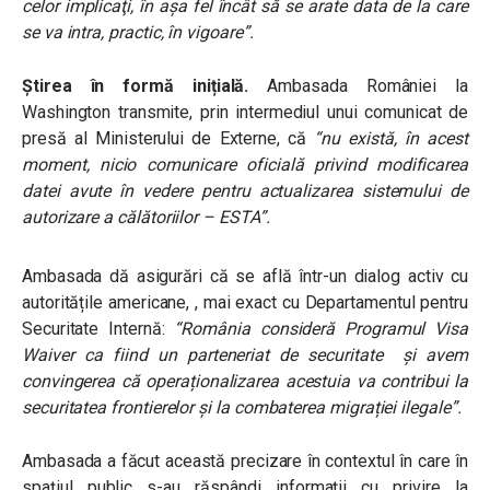
celor implicaţi, în aşa fel încât să se arate data de la care
se va intra, practic, în vigoare”.
Știrea în formă inițială.
Ambasada României la
Washington transmite, prin intermediul unui comunicat de
presă al Ministerului de Externe, că
“nu există, în acest
moment, nicio comunicare oficială privind modificarea
datei avute în vedere pentru actualizarea sistemului de
autorizare a călătoriilor – ESTA”.
Ambasada dă asigurări că se află într-un dialog activ cu
autoritățile americane, , mai exact cu Departamentul pentru
Securitate Internă:
“România consideră Programul Visa
Waiver ca fiind un parteneriat de securitate și avem
convingerea că operaționalizarea acestuia va contribui la
securitatea frontierelor și la combaterea migrației ilegale”.
Ambasada a făcut această precizare în contextul în care în
spațiul public s-au răspândi informații cu privire la