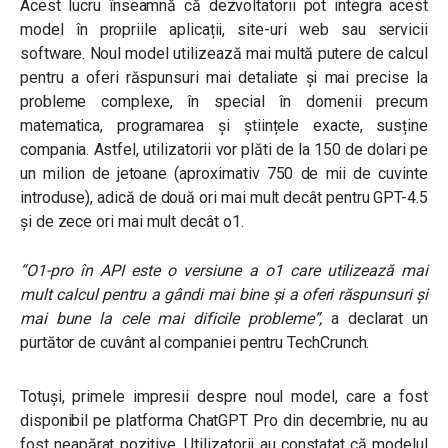
Acest lucru înseamnă că dezvoltatorii pot integra acest
model în propriile aplicații, site-uri web sau servicii
software. Noul model utilizează mai multă putere de calcul
pentru a oferi răspunsuri mai detaliate și mai precise la
probleme complexe, în special în domenii precum
matematica, programarea și științele exacte, susține
compania. Astfel, utilizatorii vor plăti de la 150 de dolari pe
un milion de jetoane (aproximativ 750 de mii de cuvinte
introduse), adică de două ori mai mult decât pentru GPT-4.5
şi de zece ori mai mult decât o1.
“O1-pro în API este o versiune a o1 care utilizează mai
mult calcul pentru a gândi mai bine și a oferi răspunsuri și
mai bune la cele mai dificile probleme”,
a declarat un
purtător de cuvânt al companiei pentru TechCrunch.
Totuși, primele impresii despre noul model, care a fost
disponibil pe platforma ChatGPT Pro din decembrie, nu au
fost neapărat pozitive. Utilizatorii au constatat că modelul