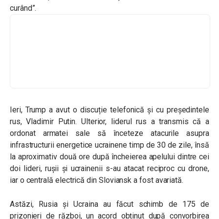
curând”.
Ieri, Trump a avut o discuție telefonică și cu președintele
rus, Vladimir Putin. Ulterior, liderul rus a transmis că a
ordonat armatei sale să înceteze atacurile asupra
infrastructurii energetice ucrainene timp de 30 de zile, însă
la aproximativ două ore după încheierea apelului dintre cei
doi lideri, rușii și ucrainenii s-au atacat reciproc cu drone,
iar o centrală electrică din Sloviansk a fost avariată.
Astăzi, Rusia și Ucraina au făcut schimb de 175 de
prizonieri de război, un acord obținut după convorbirea