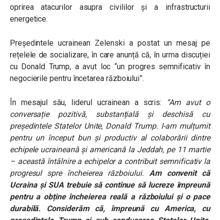
oprirea atacurilor asupra civililor și a infrastructurii
energetice.
Președintele ucrainean Zelenski a postat un mesaj pe
rețelele de socializare, în care anunță că, în urma discuției
cu Donald Trump, a avut loc “un progres semnificativ în
negocierile pentru încetarea războiului”.
În mesajul său, liderul ucrainean a scris:
“Am avut o
conversație pozitivă, substanțială și deschisă cu
președintele Statelor Unite, Donald Trump. I-am mulțumit
pentru un început bun și productiv al colaborării dintre
echipele ucraineană și americană la Jeddah, pe 11 martie
– această întâlnire a echipelor a contribuit semnificativ la
progresul spre încheierea războiului.
Am convenit că
Ucraina și SUA trebuie să continue să lucreze împreună
pentru a obține încheierea reală a războiului și o pace
durabilă. Considerăm că, împreună cu America, cu