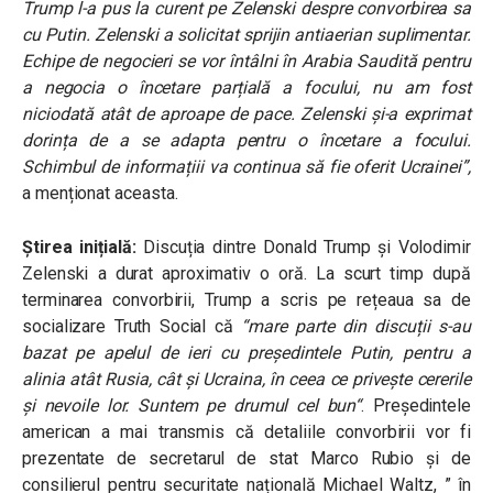
Trump l-a pus la curent pe Zelenski despre convorbirea sa
cu Putin. Zelenski a solicitat sprijin antiaerian suplimentar.
Echipe de negocieri se vor întâlni în Arabia Saudită pentru
a negocia o încetare parțială a focului, nu am fost
niciodată atât de aproape de pace. Zelenski și-a exprimat
dorința de a se adapta pentru o încetare a focului.
Schimbul de informațiii va continua să fie oferit Ucrainei”,
a menționat aceasta.
Știrea inițială:
Discuția dintre Donald Trump și Volodimir
Zelenski a durat aproximativ o oră. La scurt timp după
terminarea convorbirii, Trump a scris pe rețeaua sa de
socializare Truth Social că
“
mare parte din discuții s-au
bazat pe apelul de ieri cu președintele Putin, pentru a
alinia atât Rusia, cât și Ucraina, în ceea ce privește cererile
și nevoile lor. Suntem pe drumul cel bun
“
. Președintele
american a mai transmis că detaliile convorbirii vor fi
prezentate de secretarul de stat Marco Rubio și de
consilierul pentru securitate națională Michael Waltz, ” în