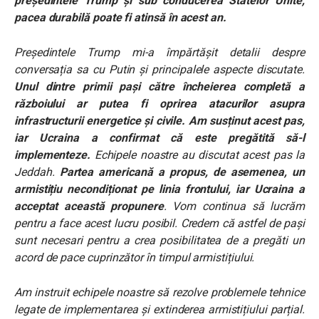
președintele Trump și sub conducerea Statelor Unite,
pacea durabilă poate fi atinsă în acest an.
Președintele Trump mi-a împărtășit detalii despre
conversația sa cu Putin și principalele aspecte discutate.
Unul dintre primii pași către încheierea completă a
războiului ar putea fi oprirea atacurilor asupra
infrastructurii energetice și civile. Am susținut acest pas,
iar Ucraina a confirmat că este pregătită să-l
implementeze.
Echipele noastre au discutat acest pas la
Jeddah.
Partea americană a propus, de asemenea, un
armistițiu necondiționat pe linia frontului, iar Ucraina a
acceptat această propunere
. Vom continua să lucrăm
pentru a face acest lucru posibil. Credem că astfel de pași
sunt necesari pentru a crea posibilitatea de a pregăti un
acord de pace cuprinzător în timpul armistițiului.
Am instruit echipele noastre să rezolve problemele tehnice
legate de implementarea și extinderea armistițiului parțial.