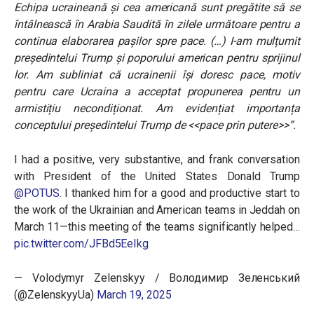
Echipa ucraineană și cea americană sunt pregătite să se
întâlnească în Arabia Saudită în zilele următoare pentru a
continua elaborarea pașilor spre pace. (…) I-am mulțumit
președintelui Trump și poporului american pentru sprijinul
lor. Am subliniat că ucrainenii își doresc pace, motiv
pentru care Ucraina a acceptat propunerea pentru un
armistițiu necondiționat. Am evidențiat importanța
conceptului președintelui Trump de <<pace prin putere>>”.
I had a positive, very substantive, and frank conversation
with President of the United States Donald Trump
@POTUS
. I thanked him for a good and productive start to
the work of the Ukrainian and American teams in Jeddah on
March 11—this meeting of the teams significantly helped…
pic.twitter.com/JFBd5EeIkg
— Volodymyr Zelenskyy / Володимир Зеленський
(@ZelenskyyUa)
March 19, 2025