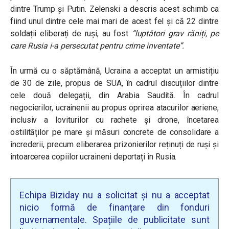
dintre Trump și Putin. Zelenski a descris acest schimb ca
fiind unul dintre cele mai mari de acest fel și că 22 dintre
soldații eliberați de ruși, au fost
“luptători grav răniți, pe
care Rusia i-a persecutat pentru crime inventate”.
În urmă cu o săptămână, Ucraina a acceptat un armistițiu
de 30 de zile, propus de SUA, în cadrul discuțiilor dintre
cele două delegații, din Arabia Saudită. În cadrul
negocierilor, ucrainenii au propus oprirea atacurilor aeriene,
inclusiv a loviturilor cu rachete și drone, încetarea
ostilităților pe mare și măsuri concrete de consolidare a
încrederii, precum eliberarea prizonierilor reținuți de ruși și
întoarcerea copiilor ucraineni deportați în Rusia.
Echipa Biziday nu a solicitat și nu a acceptat
nicio formă de finanțare din fonduri
guvernamentale. Spațiile de publicitate sunt