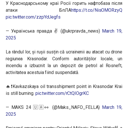
У Краснодарському краї Росії горить нафтобаза після
атаки БпЛА
https://t.co/NisOMORzyQ
pic.twitter.com/zzpYcUegfs
— Українська правда ✌️ (@ukrpravda_news)
March 19,
2025
La rândul lor, și rușii susțin că ucrainenii au atacat cu drone
regiunea Krasnodar. Conform autorităților locale, un
incendiu a izbucnit la un depozit de petrol al Rosneft,
activitatea acestuia fiind suspendată.
🔥❗️Kavkazskaya oil transshipment point in Krasnodar Krai
is still burning.
pic.twitter.com/rCtQIOgrKC
— MAKS 24 🇺🇦👀 (@Maks_NAFO_FELLA)
March 19,
2025