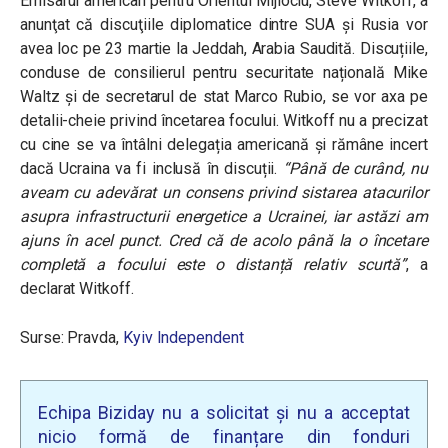
Emisarul american pentru Orientul Mijlociu, Steve Witkoff, a
anunţat că discuţiile diplomatice dintre SUA şi Rusia vor
avea loc pe 23 martie la Jeddah, Arabia Saudită. Discuțiile,
conduse de consilierul pentru securitate națională Mike
Waltz și de secretarul de stat Marco Rubio, se vor axa pe
detalii-cheie privind încetarea focului. Witkoff nu a precizat
cu cine se va întâlni delegația americană și rămâne incert
dacă Ucraina va fi inclusă în discuții.
“Până de curând, nu
aveam cu adevărat un consens privind sistarea atacurilor
asupra infrastructurii energetice a Ucrainei, iar astăzi am
ajuns în acel punct. Cred că de acolo până la o încetare
completă a focului este o distanță relativ scurtă”
, a
declarat Witkoff.
Surse: Pravda,
Kyiv Independent
Echipa Biziday nu a solicitat și nu a acceptat
nicio formă de finanțare din fonduri