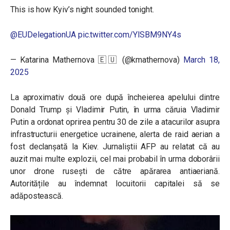
This is how Kyiv’s night sounded tonight.
@EUDelegationUA
⁩
pic.twitter.com/YISBM9NY4s
— Katarina Mathernova 🇪🇺 (@kmathernova)
March 18,
2025
La aproximativ două ore după încheierea apelului dintre
Donald Trump și Vladimir Putin, în urma căruia Vladimir
Putin a ordonat oprirea pentru 30 de zile a atacurilor asupra
infrastructurii energetice ucrainene, alerta de raid aerian a
fost declanșată la Kiev. Jurnaliștii AFP au relatat că au
auzit mai multe explozii, cel mai probabil în urma doborârii
unor drone rusești de către apărarea antiaeriană.
Autoritățile au îndemnat locuitorii capitalei să se
adăpostească.