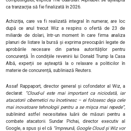
ca tranzacția să fie finalizată în 2026.
Achiziția, care va fi realizată integral în numerar, are loc
după ce anul trecut Wiz a respins o ofertă de 23 de
miliarde de dolari, într-un moment în care firma analiza
planuri de listare la bursă și exprima preocupări legate de
aprobările necesare din partea autorităților pentru
concurență. În condițiile revenirii lui Donald Trump la Casa
Albă, experții se așteaptă la o relaxare a politicilor în
materie de concurență, subliniază Reuters.
Assaf Rappaport, director general și cofondator al Wiz, a
declarat:
“Cloud-ul este mai important ca niciodată, iar
atacatorii cibernetici nu încetinesc – ei folosesc deja cele
mai inovatoare tehnologii pentru a se mișca mai repede”,
subliniind astfel necesitatea luării de măsuri pentru a
combate atacatorii. Sundar Pichai, director executiv al
Google, a spus și el că
“împreună, Google Cloud și Wiz vor