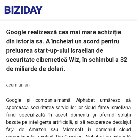
Google realizează cea mai mare achiziție
din istoria sa. A încheiat un acord pentru
preluarea start-up-ului israelian de
securitate cibernetică Wiz, în schimbul a 32
de miliarde de dolari.
acum un an
Google și compania-mamă Alphabet urmăresc să
sporească securitatea serviciilor lor cloud, firma israeliană
fiind specializată în acest domeniu și oferind soluții
bazate pe inteligența artificială, și să recupereze decalajul
față de Amazon sau Microsoft în domeniul cloud
computingului, explică The Guardian. Alphabet se așteaptă