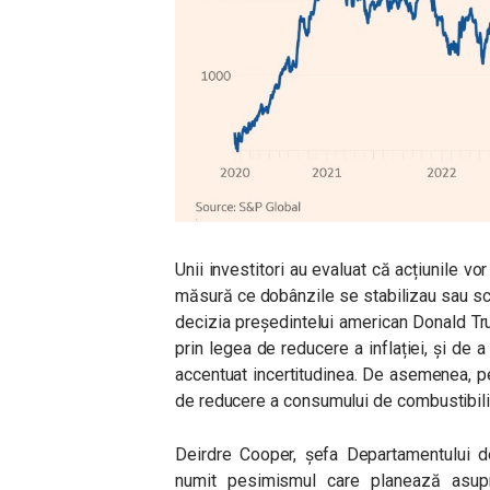
Unii investitori au evaluat că acțiunile vor
măsură ce dobânzile se stabilizau sau scăd
decizia președintelui american Donald Tr
prin legea de reducere a inflației, și de 
accentuat incertitudinea. De asemenea, pe
de reducere a consumului de combustibili 
Deirdre Cooper, șefa Departamentului de
numit pesimismul care planează asupra