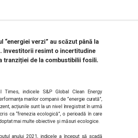
ul “energiei verzi” au scăzut până la
. Investitorii resimt o incertitudine
 tranziției de la combustibilii fosili.
ial Times, indicele S&P Global Clean Energy
erformanța marilor companii de ”energie curată”,
ent, acțiunile sunt la un nivel înregistrat în urmă
cris ca “frenezia ecologică”, o perioadă în care
adoptat mai multe obiective și măsuri ecologice.
utul anului 2021, indicele a început să scadă