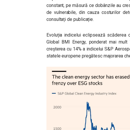
constant, pe măsură ce dobânzile au cres
de vulnerabile, din cauza costurilor deter
consultați de publicație.
Evoluția indicelui eclipsează scăderea 
Global BMI Energy, ponderat mai mult î
creșterea cu 14% a indicelui S&P Aerosp
statele europene pregătesc majorarea chel