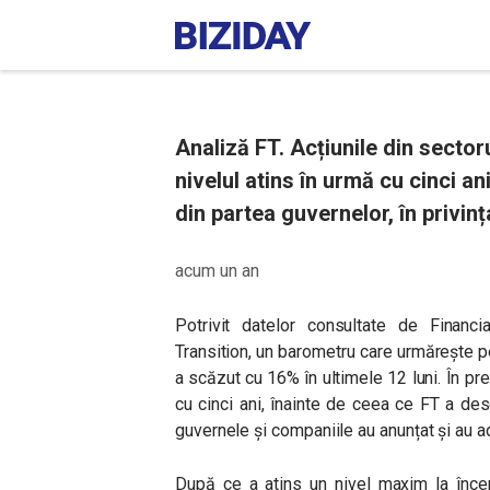
Analiză FT. Acțiunile din sector
nivelul atins în urmă cu cinci ani
din partea guvernelor, în privința
acum un an
Potrivit datelor consultate de Financ
Transition, un barometru care urmărește p
a scăzut cu 16% în ultimele 12 luni. În prez
cu cinci ani, înainte de ceea ce FT a des
guvernele și companiile au anunțat și au 
După ce a atins un nivel maxim la încep