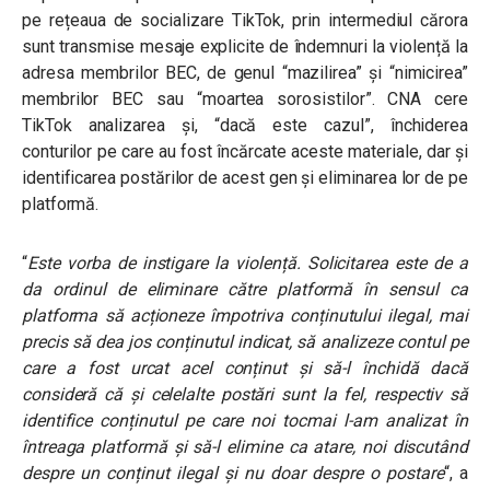
pe rețeaua de socializare TikTok, prin intermediul cărora
sunt transmise mesaje explicite de îndemnuri la violență la
adresa membrilor BEC, de genul “mazilirea” și “nimicirea”
membrilor BEC sau “moartea sorosistilor”. CNA cere
TikTok analizarea și, “dacă este cazul”, închiderea
conturilor pe care au fost încărcate aceste materiale, dar și
identificarea postărilor de acest gen și eliminarea lor de pe
platformă.
“
Este vorba de instigare la violență. Solicitarea este de a
da ordinul de eliminare către platformă în sensul ca
platforma să acționeze împotriva conținutului ilegal, mai
precis să dea jos conținutul indicat, să analizeze contul pe
care a fost urcat acel conținut și să-l închidă dacă
consideră că și celelalte postări sunt la fel, respectiv să
identifice conținutul pe care noi tocmai l-am analizat în
întreaga platformă şi să-l elimine ca atare, noi discutând
despre un conținut ilegal și nu doar despre o postare
“, a