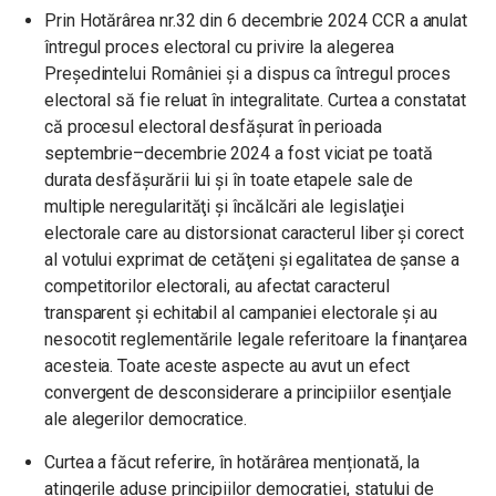
Prin Hotărârea nr.32 din 6 decembrie 2024 CCR a anulat
întregul proces electoral cu privire la alegerea
Preşedintelui României și a dispus ca întregul proces
electoral să fie reluat în integralitate. Curtea a constatat
că procesul electoral desfășurat în perioada
septembrie–decembrie 2024 a fost viciat pe toată
durata desfăşurării lui şi în toate etapele sale de
multiple neregularităţi şi încălcări ale legislaţiei
electorale care au distorsionat caracterul liber şi corect
al votului exprimat de cetăţeni şi egalitatea de şanse a
competitorilor electorali, au afectat caracterul
transparent şi echitabil al campaniei electorale şi au
nesocotit reglementările legale referitoare la finanţarea
acesteia. Toate aceste aspecte au avut un efect
convergent de desconsiderare a principiilor esenţiale
ale alegerilor democratice.
Curtea a făcut referire, în hotărârea menționată, la
atingerile aduse principiilor democrației, statului de