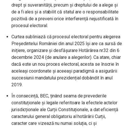
drept și suveranității, precum și dreptului de a alege și
de a fi ales și a stabilit că statul are o responsabilitate
pozitivă de a preveni orice interferență nejustificată în
procesul electoral.
Curtea subliniază că procesul electoral pentru alegerea
Președintelui României din anul 2025 își are ca sursă de
inițiere, organizare și desfășurare Hotărârea nr.32 din 6
decembrie 2024 (de anulare a alegerilor). Ca atare, chiar
dacă este un nou proces electoral, acesta se înscrie în
aceleași coordonate și aceeași paradigmă a asigurării
succesiunii mandatului prezidențial dobândit în anul
2019.
În consecință, BEC, ținând seama de prevederile
constituționale și legale referitoare la efectele actelor
jurisdicționale ale Curții Constituționale, a dat eficiență
caracterului general obligatoriu al hotărârii Curții,
caracter care vizează nu numai soluția, ci și