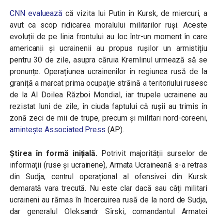
CNN evaluează
că vizita lui Putin în Kursk, de miercuri, a
avut ca scop ridicarea moralului militarilor ruși. Aceste
evoluții de pe linia frontului au loc într-un moment în care
americanii și ucrainenii au propus rușilor un armistițiu
pentru 30 de zile, asupra căruia Kremlinul urmează să se
pronunțe. Operațiunea ucrainenilor în regiunea rusă de la
graniță a marcat prima ocupație străină a teritoriului rusesc
de la Al Doilea Război Mondial, iar trupele ucrainene au
rezistat luni de zile, în ciuda faptului că rușii au trimis în
zonă zeci de mii de trupe, precum și militari nord-coreeni,
amintește Associated Press
(AP).
Știrea în formă inițială.
Potrivit majorității surselor de
informații (ruse și ucrainene), Armata Ucraineană s-a retras
din Sudja, centrul operațional al ofensivei din Kursk
demarată vara trecută. Nu este clar dacă sau câți militari
ucraineni au rămas în încercuirea rusă de la nord de Sudja,
dar generalul Oleksandr Sîrski, comandantul Armatei