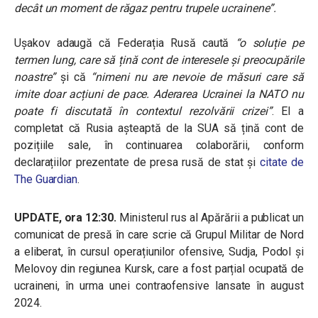
decât un moment de răgaz pentru trupele ucrainene”.
Ușakov adaugă că Federația Rusă caută
“o soluție pe
termen lung, care să țină cont de interesele și preocupările
noastre”
și că
“nimeni nu are nevoie de măsuri care să
imite doar acțiuni de pace. Aderarea Ucrainei la NATO nu
poate fi discutată în contextul rezolvării crizei”
. El a
completat că Rusia așteaptă de la SUA să țină cont de
pozițiile sale, în continuarea colaborării, conform
declarațiilor prezentate de presa rusă de stat și
citate de
The Guardian
.
UPDATE, ora 12:30.
Ministerul rus al Apărării a publicat un
comunicat de presă în care scrie că Grupul Militar de Nord
a eliberat, în cursul operațiunilor ofensive, Sudja, Podol și
Melovoy din regiunea Kursk, care a fost parțial ocupată de
ucraineni, în urma unei contraofensive lansate în august
2024.