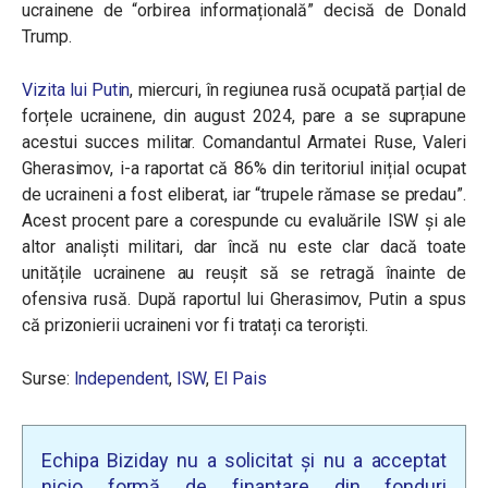
ucrainene de “orbirea informațională” decisă de Donald
Trump.
Vizita lui Putin
, miercuri, în regiunea rusă ocupată parțial de
forțele ucrainene, din august 2024, pare a se suprapune
acestui succes militar. Comandantul Armatei Ruse, Valeri
Gherasimov, i-a raportat că 86% din teritoriul inițial ocupat
de ucraineni a fost eliberat, iar “
trupele rămase se predau”.
Acest procent pare a corespunde cu evaluările ISW și ale
altor analiști militari, dar încă nu este clar dacă toate
unitățile ucrainene au reușit să se retragă înainte de
ofensiva rusă. După raportul lui Gherasimov, Putin a spus
că prizonierii ucraineni vor fi tratați ca teroriști.
Surse:
Independent
,
ISW
,
El Pais
Echipa Biziday nu a solicitat și nu a acceptat
nicio formă de finanțare din fonduri