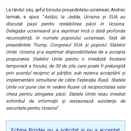
La rândul său, șeful biroului președintelui ucrainean, Andriei
Iermak, a spus: ”
Astăzi, la Jedda, Ucraina și SUA au
discutat pașii pentru restabilirea păcii în Ucraina.
Delegația ucraineană și-a exprimat încă o dată profunda
recunoștință, în numele poporului ucrainean, față de
președintele Trump, Congresul SUA și poporul Statelor
Unite. Ucraina și-a exprimat disponibilitatea de a accepta
propunerea Statelor Unite pentru o imediată încetare
temporară a focului, de 30 de zile, care poate fi prelungită
prin acordul reciproc al părților, sub rezerva acceptării și
implementării simultane de către Federația Rusă. Statele
Unite vor pune clar în vedere Rusiei că reciprocitatea este
cheia pentru atingerea păcii. Statele Unite reiau imediat
schimbul de informații și restaurează asistența de
securitate pentru Ucraina
”.
Echipa Biziday nu a solicitat și nu a acceptat