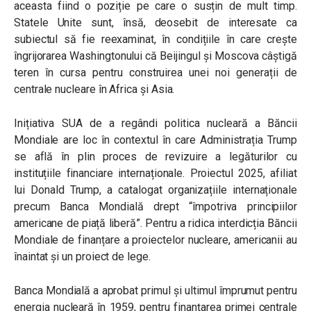
aceasta fiind o poziție pe care o susțin de mult timp.
Statele Unite sunt, însă, deosebit de interesate ca
subiectul să fie reexaminat, în condițiile în care crește
îngrijorarea Washingtonului că Beijingul și Moscova câștigă
teren în cursa pentru construirea unei noi generații de
centrale nucleare în Africa și Asia.
Inițiativa SUA de a regândi politica nucleară a Băncii
Mondiale are loc în contextul în care Administrația Trump
se află în plin proces de revizuire a legăturilor cu
instituțiile financiare internaționale. Proiectul 2025, afiliat
lui Donald Trump, a catalogat organizațiile internaționale
precum Banca Mondială drept “împotriva principiilor
americane de piață liberă”. Pentru a ridica interdicția Băncii
Mondiale de finanțare a proiectelor nucleare, americanii au
înaintat și un proiect de lege.
Banca Mondială a aprobat primul și ultimul împrumut pentru
energia nucleară în 1959, pentru finanțarea primei centrale