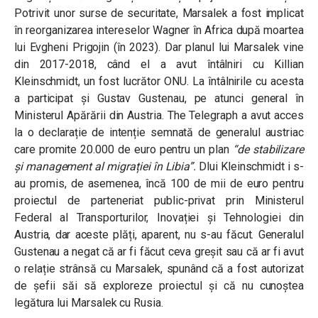
Potrivit unor surse de securitate, Marsalek a fost implicat
în reorganizarea intereselor Wagner în Africa după moartea
lui Evgheni Prigojin (în 2023). Dar planul lui Marsalek vine
din 2017-2018, când el a avut întâlniri cu Killian
Kleinschmidt, un fost lucrător ONU. La întâlnirile cu acesta
a participat și Gustav Gustenau, pe atunci general în
Ministerul Apărării din Austria. The Telegraph a avut acces
la o declarație de intenție semnată de generalul austriac
care promite 20.000 de euro pentru un plan
“de stabilizare
și management al migrației în Libia”.
Dlui Kleinschmidt i s-
au promis, de asemenea, încă 100 de mii de euro pentru
proiectul de parteneriat public-privat prin Ministerul
Federal al Transporturilor, Inovației și Tehnologiei din
Austria, dar aceste plăți, aparent, nu s-au făcut. Generalul
Gustenau a negat că ar fi făcut ceva greșit sau că ar fi avut
o relație strânsă cu Marsalek, spunând că a fost autorizat
de șefii săi să exploreze proiectul și că nu cunoștea
legătura lui Marsalek cu Rusia.