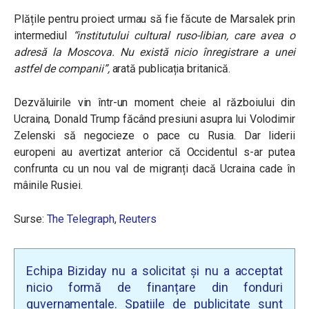
Plățile pentru proiect urmau să fie făcute de Marsalek prin
intermediul
“institutului cultural ruso-libian, care avea o
adresă la Moscova. Nu există nicio înregistrare a unei
astfel de companii”,
arată publicația britanică.
Dezvăluirile vin într-un moment cheie al războiului din
Ucraina, Donald Trump făcând presiuni asupra lui Volodimir
Zelenski să negocieze o pace cu Rusia. Dar liderii
europeni au avertizat anterior că Occidentul s-ar putea
confrunta cu un nou val de migranți dacă Ucraina cade în
mâinile Rusiei.
Surse:
The Telegraph
,
Reuters
Echipa Biziday nu a solicitat și nu a acceptat
nicio formă de finanțare din fonduri
guvernamentale. Spațiile de publicitate sunt