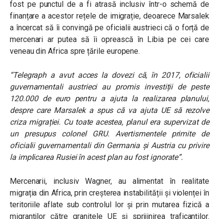
fost pe punctul de a fi atrasă inclusiv într-o schemă de
finanțare a acestor rețele de imigrație, deoarece Marsalek
a încercat să îi convingă pe oficialii austrieci că o forță de
mercenari ar putea să îi oprească în Libia pe cei care
veneau din Africa spre țările europene.
“Telegraph a avut acces la dovezi că, în 2017, oficialii
guvernamentali austrieci au promis investiții de peste
120.000 de euro pentru a ajuta la realizarea planului,
despre care Marsalek a spus că va ajuta UE să rezolve
criza migrației. Cu toate acestea, planul era supervizat de
un presupus colonel GRU. Avertismentele primite de
oficialii guvernamentali din Germania și Austria cu privire
la implicarea Rusiei în acest plan au fost ignorate”.
Mercenarii, inclusiv Wagner, au alimentat în realitate
migrația din Africa, prin creșterea instabilității și violenței în
teritoriile aflate sub controlul lor și prin mutarea fizică a
migranților către granițele UE și sprijinirea traficanților.