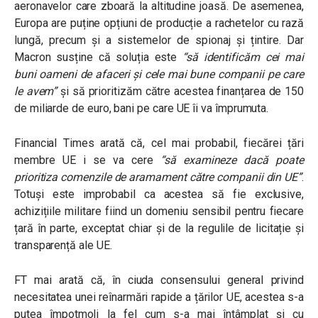
aeronavelor care zboară la altitudine joasă. De asemenea,
Europa are puține opțiuni de producție a rachetelor cu rază
lungă, precum și a sistemelor de spionaj și țintire. Dar
Macron susține că soluția este
“să identificăm cei mai
buni oameni de afaceri și cele mai bune companii pe care
le avem”
și să prioritizăm către acestea finanțarea de 150
de miliarde de euro, bani pe care UE îi va împrumuta.
Financial Times arată că, cel mai probabil, fiecărei țări
membre UE i se va cere
“să examineze dacă poate
prioritiza comenzile de aramament către companii din UE”
.
Totuși este improbabil ca acestea să fie exclusive,
achizițiile militare fiind un domeniu sensibil pentru fiecare
țară în parte, exceptat chiar și de la regulile de licitație și
transparență ale UE.
FT mai arată că, în ciuda consensului general privind
necesitatea unei reînarmări rapide a țărilor UE, acestea s-a
putea împotmoli la fel cum s-a mai întâmplat și cu