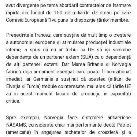
avut divergențe pe tema abordării contractelor de înarmare
rapidă din fondul de 150 de miliarde de dolari pe care
Comisia Europeană îl va pune la dispoziție țărilor membre.
Președintele francez, care susține de mult timp o creștere
a autonomiei europene și stimularea producției industriale
interne, a spus că nu ar trebui ca UE să își schimbe
dependența de un partener extern (SUA) cu o dependență
de alți parteneri externi. Dar Marea Britanie și Norvegia
fabrică deja armament esențial, care poate fi achiziționat
imediat, iar Germania a susținut că acestea (alături de
Elveția și Turcia) trebuie cointeresate, mai ales că țările UE
au în acest moment lacune de producție în capacități
critice.
Spre exemplu, Norvegia face sistemele antiaeriene
NASAMS, considerate chiar mai performante decât Patriot
(americane) în angajarea rachetelor de croazieră și a