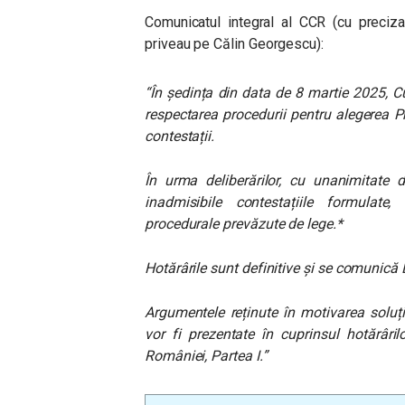
Comunicatul integral al CCR (cu preciza
priveau pe Călin Georgescu):
“În ședința din data de 8 martie 2025, Cur
respectarea procedurii pentru alegerea P
contestații.
În urma deliberărilor, cu unanimitate d
inadmisibile contestațiile formulate,
procedurale prevăzute de lege.*
Hotărârile sunt definitive şi se comunică B
Argumentele reținute în motivarea soluți
vor fi prezentate în cuprinsul hotărâril
României, Partea I.”