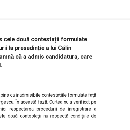
s cele două contestații formulate
rii la președinție a lui Călin
eamnă că a admis candidatura, care
.
spins ca inadmisibile contestațiile formulate față
orgescu. În această fază, Curtea nu a verificat pe
 nici respectarea procedurii de înregistrare a
cele două contestații nu respectă condițiile de