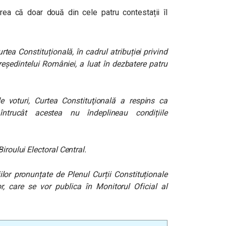
rea că doar două din cele patru contestații îl
tea Constituțională, în cadrul atribuției privind
reședintelui României, a luat în dezbatere patru
e voturi, Curtea Constituţională a respins ca
 întrucât acestea nu îndeplineau condițiile
iroului Electoral Central.
ilor pronunțate de Plenul Curții Constituționale
or, care se vor publica în Monitorul Oficial al