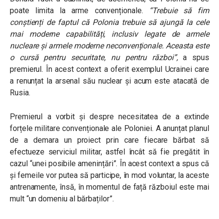
poate limita la arme convenționale.
“Trebuie să fim
conștienți de faptul că Polonia trebuie să ajungă la cele
mai moderne capabilități, inclusiv legate de armele
nucleare și armele moderne neconvenționale. Aceasta este
o cursă pentru securitate, nu pentru război”,
a spus
premierul. În acest context a oferit exemplul Ucrainei care
a renunțat la arsenal său nuclear și acum este atacată de
Rusia.
Premierul a vorbit și despre necesitatea de a extinde
forțele militare convenționale ale Poloniei. A anunțat planul
de a demara un proiect prin care fiecare bărbat să
efectueze serviciul militar, astfel încât să fie pregătit în
cazul “unei posibile amenințări”. În acest context a spus că
și femeile vor putea să participe, în mod voluntar, la aceste
antrenamente, însă, în momentul de față războiul este mai
mult “un domeniu al bărbaților”.