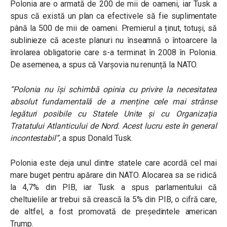
Polonia are o armată de 200 de mii de oameni, iar Tusk a
spus că există un plan ca efectivele să fie suplimentate
până la 500 de mii de oameni. Premierul a ținut, totuși, să
sublinieze că aceste planuri nu înseamnă o întoarcere la
înrolarea obligatorie care s-a terminat în 2008 în Polonia.
De asemenea, a spus că Varșovia nu renunță la NATO.
“Polonia nu își schimbă opinia cu privire la necesitatea
absolut fundamentală de a menține cele mai strânse
legături posibile cu Statele Unite și cu Organizația
Tratatului Atlanticului de Nord. Acest lucru este în general
incontestabil”,
a spus Donald Tusk.
Polonia este deja unul dintre statele care acordă cel mai
mare buget pentru apărare din NATO. Alocarea sa se ridică
la 4,7% din PIB, iar Tusk a spus parlamentului că
cheltuielile ar trebui să crească la 5% din PIB, o cifră care,
de altfel, a fost promovată de președintele american
Trump.