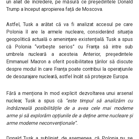
un aliat de încredere, pe măsură ce președintele Donald
Trump a început apropierea față de Moscova.
Astfel, Tusk a arătat că va fi analizat accesul pe care
Polonia îl are la armele nucleare, considerând situația
geopolitică actuală o amenințare existențială. Tusk a spus
că Polonia “vorbește serios” cu Franța să intre sub
umbrela nucleară a acesteia. Anterior, președintele
Emmanuel Macron a oferit posibilitatea țărilor să discute
despre modul în care Franța poate contribui la operațiunile
de descurajare nucleară, astfel încât să protejeze Europa.
Fără a menționa
în mod explicit dezvoltarea unui arsenal
nuclear, Tusk a spus că
“este timpul să analizăm cu
îndrăzneală posibilitățile de a avea cele mai moderne
arme și să explorăm opțiunile de a deține arme nucleare și
arme moderne neconvenționale”.
Donald Tusk a subliniat, de asemenea, că Polonia nu se