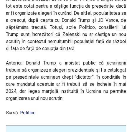
tot este cotat pentru a câștiga funcția de președinte, dacă
ar fi organizate alegeri în curând. De altfel, popularitatea sa
a crescut, după cearta cu Donald Trump și JD Vance, de
săptămâna trecută. Totuși, scrie Politico, consilierii lui
Trump sunt încrezători că Zelenski nu ar câștiga un nou
scrutin, în contextul nemulțumirii populației față de război
și față de față de corupția din țară.
Anterior, Donald Trump a insistat public că ucrainenii
trebuie să organizeze alegeri prezidențiale și l-a catalogat
pe președintele ucrainean drept “dictator”, în condițiile în
care mandatul acestuia ar fi trebuit să se încheie în mai
2024, dar legea marțială instituită în Ucraina nu permite
organizarea unui nou scrutin.
Sursă:
Politico