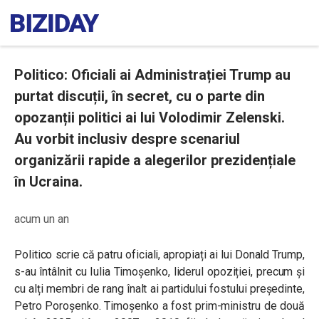
Politico: Oficiali ai Administrației Trump au
purtat discuții, în secret, cu o parte din
opozanții politici ai lui Volodimir Zelenski.
Au vorbit inclusiv despre scenariul
organizării rapide a alegerilor prezidențiale
în Ucraina.
acum un an
Politico scrie că patru oficiali, apropiați ai lui Donald Trump,
s-au întâlnit cu Iulia Timoșenko, liderul opoziției, precum și
cu alți membri de rang înalt ai partidului fostului președinte,
Petro Poroșenko. Timoșenko a fost prim-ministru de două