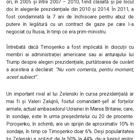
ori, în 2005 și între 2007 – 2010, fiind clasată și pe locul
doi în alegerile prezidențiale din 2010 și 2014. În 2011, a
fost condamnată la 7 ani de închisoare pentru abuz de
putere în legătură cu un contract de gaze pe care l-a
negociat cu Rusia, în timp ce era prim-ministru.
Întrebată dacă Timoșenko a fost implicată în discuții cu
membri ai administrației americane sau ai anturajului lui
Trump despre alegeri prezidențiale, purtătoarea de cuvânt
a acesteia a declarat:
“Nu vom comenta, pentru moment,
acest subiect”.
Un important rival al lui Zelenski în cursa prezidențială ar
mai fi și Valeri Zalujnîi, fostul comandant-șef al forțelor
armate, actual ambasadorul Ucrainei în Marea Britanie, care,
în sondaje, este în urma președintelui cu 20 de procente.
Poroșenko, în schimb, are un sprijin de aproximativ 10% în
sondaje, în timp ce Timoșenko doar 6%. Deși popularitatea
lui Zelenski a scăzut de la 50% la 44%, de-a lungul anilor,