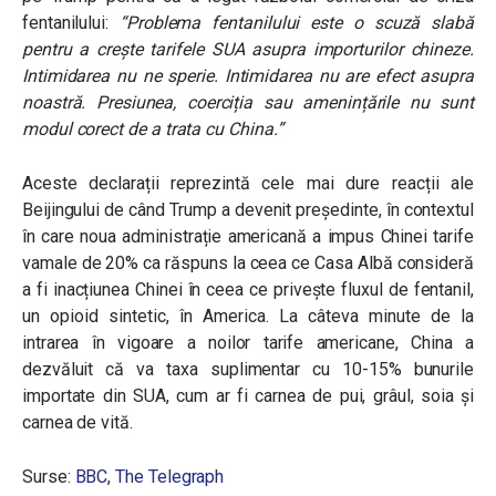
fentanilului:
“Problema fentanilului este o scuză slabă
pentru a crește tarifele SUA asupra importurilor chineze.
Intimidarea nu ne sperie. Intimidarea nu are efect asupra
noastră. Presiunea, coerciția sau amenințările nu sunt
modul corect de a trata cu China.”
Aceste declarații reprezintă cele mai dure reacții ale
Beijingului de când Trump a devenit președinte, în contextul
în care noua administrație americană a impus Chinei tarife
vamale de 20% ca răspuns la ceea ce Casa Albă consideră
a fi inacțiunea Chinei în ceea ce privește fluxul de fentanil,
un opioid sintetic, în America. La câteva minute de la
intrarea în vigoare a noilor tarife americane, China a
dezvăluit că va taxa suplimentar cu 10-15% bunurile
importate din SUA, cum ar fi carnea de pui, grâul, soia și
carnea de vită.
Surse:
BBC
,
The Telegraph