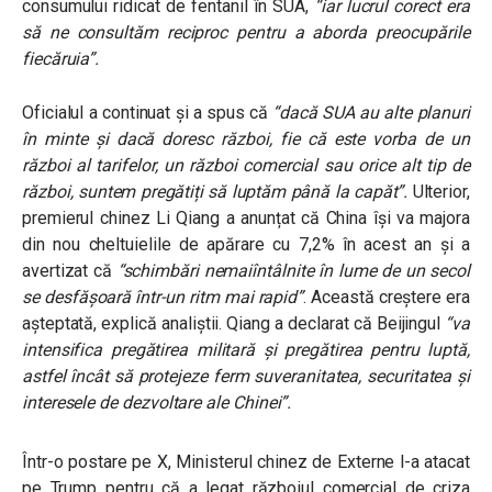
consumului ridicat de fentanil în SUA,
“iar lucrul corect era
să ne consultăm reciproc pentru a aborda preocupările
fiecăruia”.
Oficialul a continuat și a spus că
“dacă SUA au alte planuri
în minte și dacă doresc război, fie că este vorba de un
război al tarifelor, un război comercial sau orice alt tip de
război, suntem pregătiți să luptăm până la capăt”.
Ulterior,
premierul chinez Li Qiang a anunțat că China își va majora
din nou cheltuielile de apărare cu 7,2% în acest an și a
avertizat că
“schimbări nemaiîntâlnite în lume de un secol
se desfășoară într-un ritm mai rapid”
. Această creștere era
așteptată, explică analiștii. Qiang a declarat că Beijingul
“va
intensifica pregătirea militară și pregătirea pentru luptă,
astfel încât să protejeze ferm suveranitatea, securitatea și
interesele de dezvoltare ale Chinei”.
Într-o postare pe X, Ministerul chinez de Externe l-a atacat
pe Trump pentru că a legat războiul comercial de criza