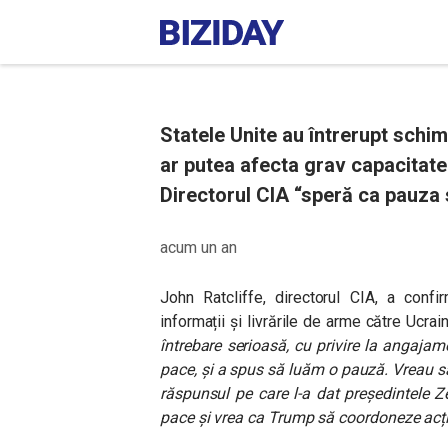
Statele Unite au întrerupt schi
ar putea afecta grav capacitate
Directorul CIA “speră ca pauza 
acum un an
John Ratcliffe, directorul CIA, a conf
informații și livrările de arme către Ucrain
întrebare serioasă, cu privire la angajam
pace, și a spus să luăm o pauză. Vreau să
răspunsul pe care l-a dat președintele Z
pace și vrea ca Trump să coordoneze acți