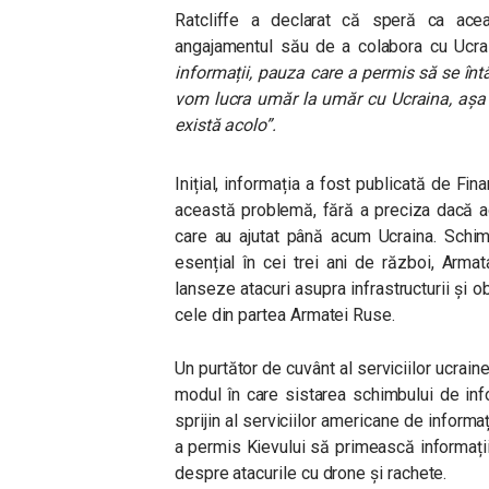
Ratcliffe a declarat că speră ca ace
angajamentul său de a colabora cu Ucra
informații, pauza care a permis să se înt
vom lucra umăr la umăr cu Ucraina, așa 
există acolo”.
Inițial, informația a fost publicată de Finan
această problemă, fără a preciza dacă ace
care au ajutat până acum Ucraina. Schim
esențial în cei trei ani de război, Arma
lanseze atacuri asupra infrastructurii și o
cele din partea Armatei Ruse.
Un purtător de cuvânt al serviciilor ucra
modul în care sistarea schimbului de info
sprijin al serviciilor americane de informaț
a permis Kievului să primească informații 
despre atacurile cu drone și rachete.