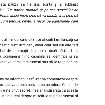
astă pauză să fie una scurtă și a subliniat
ina:
“Pe partea militară și pe cea serviciilor de
âmple acest lucru cred că va dispărea și cred că
cum trebuie, pentru a respinge agresiunea care
cial Times, care cita trei oficiali familiarizați cu
știa sunt ucraineni, americani sau din alte țări
bul de informații dintre cele două părți a fost
ta Ucraineană fiind capabilă să identifice și să
biectivelor militare rusești sau să le respingă pe
inene de informații a refuzat să comenteze despre
rmații va afecta activitatea acestora. Gradul de
ii este ținut secret, însă analiștii arată că acesta
în timp real despre mișcările trupelor rusești și