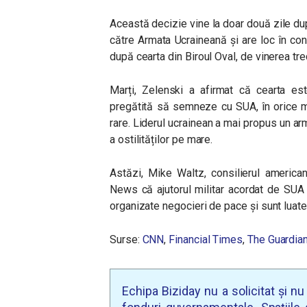
Această decizie vine la doar două zile d
către Armata Ucraineană și are loc în con
după cearta din Biroul Oval, de vinerea tr
Marți, Zelenski a afirmat că cearta es
pregătită să semneze cu SUA, în orice m
rare. Liderul ucrainean a mai propus un armi
a ostilităților pe mare.
Astăzi, Mike Waltz, consilierul american
News că ajutorul militar acordat de SUA U
organizate negocieri de pace și sunt luate
Surse:
CNN
,
Financial Times
,
The Guardia
Echipa Biziday nu a solicitat și n