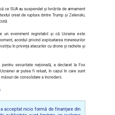
upă ce SUA au suspendat și livrările de armament
textul creat de ruptura dintre Trump și Zelenski,
ecută.
te un eveniment regretabil și că Ucraina este
oment, acordul privind exploatarea minereurilor
stițiu în privința atacurilor cu drone și rachete și
 pentru securitate națională, a declarat la Fox
crainei ar putea fi reluat, în cazul în care sunt
 măsuri de consolidare a încrederii.
n
u a acceptat nicio formă de finanțare din