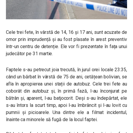
Cele trei fete, în vârstă de 14, 16 și 17 ani, sunt acuzate de
omor prin imprudență și au fost plasate în arest preventiv
într-un centru de detenție. Ele vor fi prezentate în fața unui
judecător pe 31 martie.
Faptele s-au petrecut joia trecută, în jurul orei locale 23:35,
când un bărbat în vârstă de 75 de ani, cetățean bolivian, se
afla în apropierea unei stații de autobuz. Cele trei fete au
coborât din autobuz și, în primă fază, l-au înconjurat pe
bătrân și, aparent, l-au batjocorit. Deși s-au îndepărtat, ele
s-au întors la scurt timp, apoi l-au îmbrâncit și l-au lovit cu
pumnii și picioarele. Una dintre ele a filmat incidentul,
înainte ca minorele să fugă de la locul faptei.