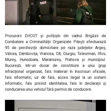
Procurorii DIICOT și polițiștii din cadrul Brigăzii de
Combatere a Criminalității Organizate Pitești efectuează
95 de percheziții domiciliare pe raza județelor Argeș,
Vâlcea, Dâmbovița, Vrancea, Olt, Giurgiu, Teleorman, Ilfov,
Mureș, Hunedoara, Maramureș, Prahova și municipiul
București, într-un dosar de constituire a unui grup
infracțional organizat, fals material în înscrisuri oficiale,
fals informatic, uz de fals, acces ilegal la un sistem
informatic, fals privind identitatea, fals în declarații și
conducerea unui vehicul fără permis de conducere.