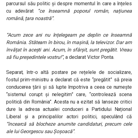
parcursul său politic și despre momentul în care a înțeles
cu adevărat
“ce înseamnă poporul român, națiunea
română, țara noastră”
.
“Acum zece ani nu înțelegeam pe deplin ce înseamnă
România. Stăteam în birou, în mașină, la televizor. Dar am
învățat în acești ani. Acum, în sfârșit, sunt pregătit. Vreau
să fiu președintele vostru!”
, a declarat Victor Ponta.
Separat, într-o altă postare pe rețelele de socializare,
fostul prim-ministru a declarat că este “pregătit” să preia
conducerea țării și să lupte împotriva a ceea ce numește
“sistemul corupt și nelegitim” care, “controlează scena
politică din România”. Acesta nu a ezitat să lanseze critici
dure la adresa actualei conduceri a Partidului Național
Liberal și a principalilor actori politici, speculând că
“încearcă să blocheze anumite candidaturi, precum cele
ale lui Georgescu sau Șoșoacă”
.