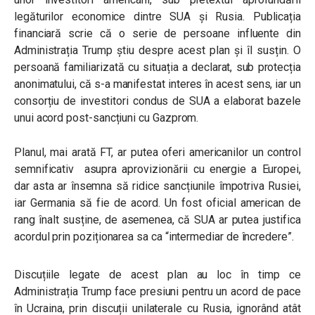
legăturilor economice dintre SUA și Rusia. Publicația
financiară scrie că o serie de persoane influente din
Administrația Trump știu despre acest plan și îl susțin. O
persoană familiarizată cu situația a declarat, sub protecția
anonimatului, că s-a manifestat interes în acest sens, iar un
consorțiu de investitori condus de SUA a elaborat bazele
unui acord post-sancțiuni cu Gazprom.
Planul, mai arată FT, ar putea oferi americanilor un control
semnificativ asupra aprovizionării cu energie a Europei,
dar asta ar însemna să ridice sancțiunile împotriva Rusiei,
iar Germania să fie de acord. Un fost oficial american de
rang înalt susține, de asemenea, că SUA ar putea justifica
acordul prin poziționarea sa ca “intermediar de încredere”.
Discuțiile legate de acest plan au loc în timp ce
Administrația Trump face presiuni pentru un acord de pace
în Ucraina, prin discuții unilaterale cu Rusia, ignorând atât