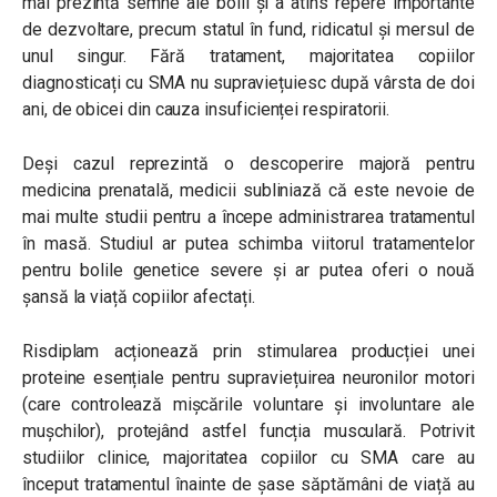
mai prezintă semne ale bolii și a atins repere importante
de dezvoltare, precum statul în fund, ridicatul și mersul de
unul singur. Fără tratament, majoritatea copiilor
diagnosticați cu SMA nu supraviețuiesc după vârsta de doi
ani, de obicei din cauza insuficienței respiratorii.
Deși cazul reprezintă o descoperire majoră pentru
medicina prenatală, medicii subliniază că este nevoie de
mai multe studii pentru a începe administrarea tratamentul
în masă. Studiul ar putea schimba viitorul tratamentelor
pentru bolile genetice severe și ar putea oferi o nouă
șansă la viață copiilor afectați.
Risdiplam acționează prin stimularea producției unei
proteine esențiale pentru supraviețuirea neuronilor motori
(care controlează mișcările voluntare și involuntare ale
mușchilor), protejând astfel funcția musculară. Potrivit
studiilor clinice, majoritatea copiilor cu SMA care au
început tratamentul înainte de șase săptămâni de viață au