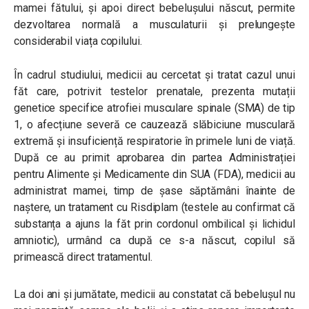
mamei fătului, și apoi direct bebelușului născut, permite
dezvoltarea normală a musculaturii și prelungește
considerabil viața copilului.
În cadrul studiului, medicii au cercetat și tratat cazul unui
făt care, potrivit testelor prenatale, prezenta mutații
genetice specifice atrofiei musculare spinale (SMA) de tip
1, o afecțiune severă ce cauzează slăbiciune musculară
extremă și insuficiență respiratorie în primele luni de viață.
După ce au primit aprobarea din partea Administrației
pentru Alimente și Medicamente din SUA (FDA), medicii au
administrat mamei, timp de șase săptămâni înainte de
naștere, un tratament cu Risdiplam (testele au confirmat că
substanța a ajuns la făt prin cordonul ombilical și lichidul
amniotic), urmând ca după ce s-a născut, copilul să
primească direct tratamentul.
La doi ani și jumătate, medicii au constatat că bebelușul nu