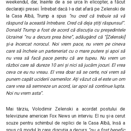
weekendul, dar, înainte de a se urca în elicopter, a făcut
declarații presei. Întrebat dacă l-a dat afară pe Zelenski de
la Casa Albă, Trump a spus
“nu cred că trebuie să vă
răspund la această întrebare. Cred că deja știți răspunsul”.
Donald Trump a fost de acord că discuția cu președintele
Ucrainei “nu a decurs prea bine”, adăugând că
“[Zelenski]
și-a încercat norocul. Noi vrem pace, nu vrem pe cineva
care să încheie un parteneriat cu o mare putere și apoi să
nu vrea să facă pace pentru că are tupeu. Nu vrem un
război care să dureze 10 ani și nici să jucăm jocuri. El vrea
ceva ce eu nu vreau. El vrea doar să se certe, noi vrem să
punem capăt uciderii oamenilor. Ați văzut că el este un om
care vrea să semneze un acord, iar apoi să continue lupta.
Noi nu vrem asta”.
Mai târziu, Volodimir Zelenski a acordat postului de
televiziune american Fox News un interviu. El nu și-a cerut
scuze pentru schimbul de replici de la Casa Albă, însă a
spus că modul în care discuția a decurs
“nu a fost benefic