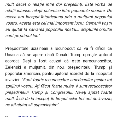
mult decât o relație între doi președinți.
Este vorba de
relaţii istorice, relaţii puternice între popoarele noastre.
De
aceea am început întotdeauna prin a mulțumi poporului
vostru. Acesta este cel mai important lucru. Oamenii voștri
au ajutat la salvarea poporului nostru… drepturile omului
sunt pe primul loc”.
Președintele ucrainean a recunoscut că va fi dificil ca
Ucraina să se apere dacă Donald Trump oprește ajutorul
acordat. Deși a fost acuzat că este nerecunoscător,
Zelenski a mulțumit, din nou, președintelui Trump și
poporului american, pentru ajutorul acordat de la începutul
invaziei:
“Sunt foarte recunoscător americanilor pentru tot
sprijinul vostru. Ați făcut foarte multe. Îi sunt recunoscător
președintelui Trump și Congresului. Ne-ați ajutat foarte
mult. Încă de la început, în timpul celor trei ani de invazie,
ne-ați ajutat să supraviețuim”.