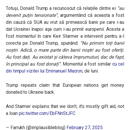
Totuși, Donald Trump a recunoscut că relațiile dintre ei
“au
devenit puțin tensionate”
, argumentând că aceasta a fost
din cauză că SUA au vrut să primească banii pe care i-au
dat Ucrainei înapoi așa cum i-au primit europenii. Acesta a
fost momentul în care Keir Starmer a intervenit pentru a-l
corecta pe Donald Trump, spunând:
“Nu primim toți banii
noștri. Adică, o mare parte din banii noștri au fost oferiți.
Au fost dați. Au existat și câteva împrumuturi, dar, de fapt,
în principal au fost donați”.
Momentul a fost similar
cu cel
din timpul vizitei lui Emmanuel Macron
, de luni.
Trump repeats claim that European nations get money
donated to Ukraine back.
And Starmer explains that we don’t, it’s mostly gift aid, not
a loan
pic.twitter.com/EbFNnStJFC
— Farrukh (@implausibleblog)
February 27, 2025