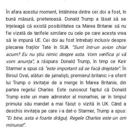
În afara acestui moment, întâlnirea dintre cei doi a fost, în
bună măsură, prietenoasă.
Donald Trump a lăsat să se
înțeleagă că există posibilitatea ca Marea Britanie să nu
fie vizată de tarifele similare cu cele pe care acesta vrea
să le impună UE. Cei doi au fost întrebați inclusiv despre
plecarea fraților Tate în SUA.
“Sunt într-un avion chiar
acum? Eu nu știu nimic despre asta. Vom verifica și vă
vom anunța”
, a răspuns Donald Trump, în timp ce Keir
Starmer a spus că
“este important să se facă dreptate”.
În
Biroul Oval, alături de jurnaliști, premierul britanic i-a oferit
lui Trump o invitație de a merge în Marea Britanie, din
partea regelui Charles. Este cunoscut faptul că Donald
Trump este un mare admirator al monarhiei, iar în timpul
primului său mandat a mai făcut o vizită în UK. Când a
deschis invitația pe care i-a dat-o Starmer, Trump a spus:
“Ei bine, asta e foarte drăguț. Regele Charles este un om
minunat”.