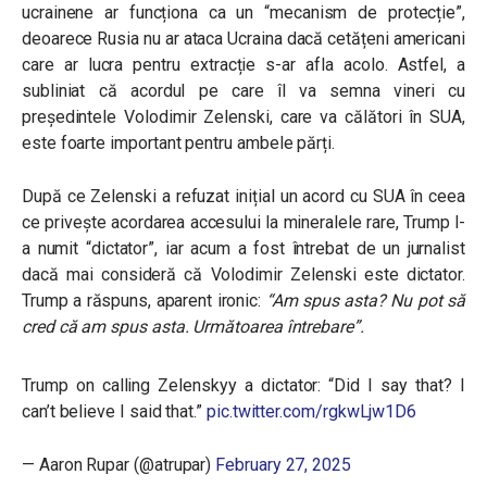
ucrainene ar funcționa ca un “mecanism de protecție”,
deoarece Rusia nu ar ataca Ucraina dacă cetățeni americani
care ar lucra pentru extracție s-ar afla acolo. Astfel, a
subliniat că acordul pe care îl va semna vineri cu
președintele Volodimir Zelenski, care va călători în SUA,
este foarte important pentru ambele părți.
După ce Zelenski a refuzat inițial un acord cu SUA în ceea
ce privește acordarea accesului la mineralele rare, Trump l-
a numit “dictator”, iar acum a fost întrebat de un jurnalist
dacă mai consideră că Volodimir Zelenski este dictator.
Trump a răspuns, aparent ironic:
“Am spus asta? Nu pot să
cred că am spus asta. Următoarea întrebare”.
Trump on calling Zelenskyy a dictator: “Did I say that? I
can’t believe I said that.”
pic.twitter.com/rgkwLjw1D6
— Aaron Rupar (@atrupar)
February 27, 2025