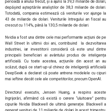
perioadă a anului trecut, și a ajuns la 39,3 miliarde de dolari,
depășind așteptările analiștilor de 38,3 miliarde de dolari.
Totodată, compania estimează că veniturile vor ajunge la
43 de miliarde de dolari. Veniturile întregului an fiscal au
crescut cu 114%, până la 130,5 miliarde de dolari.
Nvidia a fost una dintre cele mai performante acțiuni de pe
Wall Street în ultimii doi ani, contribuind la dezvoltarea
industriei, iar investitorii consideră că este unul dintre
principalii beneficiari ai avântului produs de inteligența
artificială. Cu toate acestea, acțiunile din acest an au
scăzut, după ce start-up-ul chinez de inteligență artificială
DeepSeek a declarat că poate antrena modelele cu cipuri
mai ieftine decât cele ale competitorilor, precum OpenAI.
Directorul executiv, Jensen Huang, a respins aceste
îngrijorări, afirmând că există o cerere “uluitoare” pentru
cipurile Nvidia Blackwell de ultimă generație. Blackwell a
generat venituri de 11 miliarde de dolari în acest trimestru,