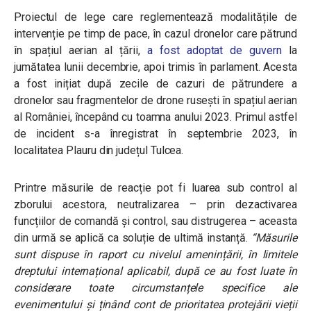
Proiectul de lege care reglementează modalitățile de
intervenție pe timp de pace, în cazul dronelor care pătrund
în spațiul aerian al țării,
a fost adoptat de guvern
la
jumătatea lunii decembrie, apoi trimis în parlament. Acesta
a fost inițiat după zecile de cazuri de pătrundere a
dronelor sau fragmentelor de drone rusești în spațiul aerian
al României, începând cu toamna anului 2023. Primul astfel
de incident s-a înregistrat în septembrie 2023, în
localitatea Plauru din județul Tulcea.
Printre măsurile de reacție pot fi luarea sub control al
zborului acestora, neutralizarea – prin dezactivarea
funcțiilor de comandă și control, sau distrugerea – aceasta
din urmă se aplică ca soluție de ultimă instanță.
“Măsurile
sunt dispuse în raport cu nivelul amenințării, în limitele
dreptului internațional aplicabil, după ce au fost luate în
considerare toate circumstanțele specifice ale
evenimentului și ținând cont de prioritatea protejării vieții