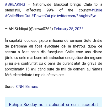
#BREAKING
– Nationwide blackout brings Chile to a
standstill, affecting 99% of the country.
#Chile
#ChileBlackOut
#PowerCut
pic.twitter.com/3hAghtvEye
— AH Siddiqui (@anwar0262)
February 25, 2025
În capitală locuiesc șapte milioane de oameni. Sute dintre
de persoane au fost evacuate de la metrou, după ce
acesta a fost scos din funcțiune. Chile este una dintre
țările cu cele mai bune infrastructuri energetice din regiune
și nu s-a confruntat cu o pana de curent atât de gravă de
aproximativ 15 ani, când sute de mii de oameni au rămas
fără electricitate timp de câteva ore.
Surse:
CNN
,
Barrons
Echipa Biziday nu a solicitat și nu a acceptat