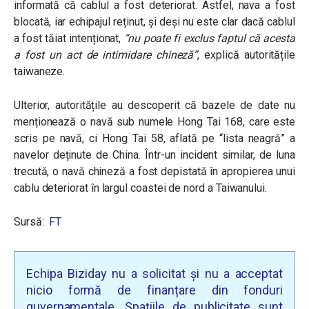
informată că cablul a fost deteriorat. Astfel, nava a fost
blocată, iar echipajul reținut, și deși nu este clar dacă cablul
a fost tăiat intenționat,
“nu poate fi exclus faptul că acesta
a fost un act de intimidare chineză”
,
explică autoritățile
taiwaneze.
Ulterior, autoritățile au descoperit că bazele de date nu
menționează o navă sub numele Hong Tai 168, care este
scris pe navă, ci Hong Tai 58, aflată pe “lista neagră” a
navelor deținute de China.
Într-un incident similar, de luna
trecută, o navă chineză a fost depistată în apropierea unui
cablu deteriorat în largul coastei de nord a Taiwanului.
Sursă:
FT
Echipa Biziday nu a solicitat și nu a acceptat
nicio formă de finanțare din fonduri
guvernamentale. Spațiile de publicitate sunt