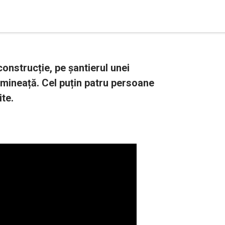
onstrucție, pe șantierul unei
dimineață. Cel puțin patru persoane
ite.