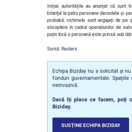
Inițial, autoritățile au anunțat că sunt 
bilanțul la patru persoane decedate și șase
probabil, victimele sunt angajați de pe șa
elicoptere în cadrul operațiunilor de salva
puțin încă o persoană este prinsă sub dăr
Sursă:
Reuters
Echipa Biziday nu a solicitat și n
fonduri guvernamentale. Spațiile d
neinvazivă.
Dacă îți place ce facem, poți c
Biziday.
SUSȚINE ECHIPA BIZIDAY