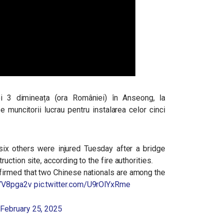
rei 3 dimineața (ora României) în Anseong, la
 muncitorii lucrau pentru instalarea celor cinci
ix others were injured Tuesday after a bridge
ruction site, according to the fire authorities.
irmed that two Chinese nationals are among the
TYV8pga2v
pic.twitter.com/U9rOlYxRme
)
February 25, 2025