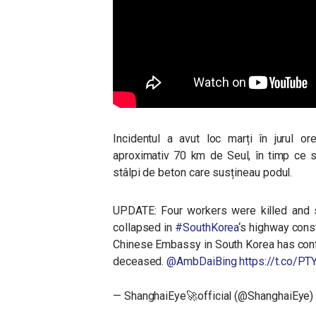
Incidentul a avut loc marți în jurul o
aproximativ 70 km de Seul, în timp ce se
stâlpi de beton care susțineau podul.
UPDATE: Four workers were killed and s
collapsed in
#SouthKorea
‘s highway const
Chinese Embassy in South Korea has conf
deceased.
@AmbDaiBing
https://t.co/P
— ShanghaiEye🚀official (@ShanghaiEye