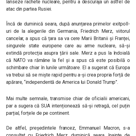
lanseze rachete nucleare, pentru a descuraja un astfel de
atac din partea Rusiei.
Încă de duminică seara, după anunțarea primelor exitpoll-
uri de la alegerile din Germania, Friedrich Merz, viitorul
cancelar, a spus că țara sa va cere Marii Britanii și Franței,
singurele state europene care au arme nucleare, să-și
extindă protecția asupra țării sale. Merz a pus la îndoială
că NATO va rămâne la fel și a spus că este posibilă o
schimbare chiar în lunile următoare. El a sugerat că Europa
va trebui să se miște rapid pentru a-și crea propria forță de
apărare, “independentă de America lui Donald Trump”.
Mai multe semnale, transmise chiar de oficialii americani,
par a sugera că SUA intenționează să-și retragă, cel puțin
parțial, forțele de pe continent.
De altfel, președintele francez, Emmanuel Macron, s-a
consultat cu Friedrich Merz, duminică seara, înainte de