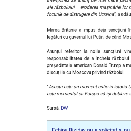
intenționez să anunț cel mai mare pachet
ale războiului – erodarea mașinăriei lor m
focurile de distrugere din Ucraina
”, a adă
Marea Britanie a impus deja sancțiuni î
legături cu guvernul lui Putin, de când Mo
Anunțul referitor la noile sancțiuni 
responsabilitatea de a încheia războiul 
președintele american Donald Trump a marg
discuțiile cu Moscova privind războiul.
”
Acesta este un moment critic în istoria U
este momentul ca Europa să își dubleze sp
Sursă:
DW
Echipa Biziday nu a solicitat și n