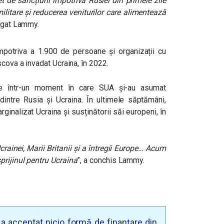
 de sancțiuni împotriva Rusiei din primele zile
ilitare și reducerea veniturilor care alimentează
ugat Lammy.
mpotriva a 1.900 de persoane și organizații cu
scova a invadat Ucraina, în 2022.
vine într-un moment în care SUA și-au asumat
dintre Rusia și Ucraina. În ultimele săptămâni,
inalizat Ucraina și susținătorii săi europeni, în
crainei, Marii Britanii și a întregii Europe… Acum
rijinul pentru Ucraina
”, a conchis Lammy.
u a acceptat nicio formă de finanțare din