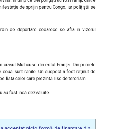
vină, în timp ce trei polițiști au fost răniți, dintre
ifestație de sprijin pentru Congo, iar polițiștii se
rdin de deportare deoarece se afla în vizorul
n orașul Mulhouse din estul Franței. Din primele
te două sunt rănite. Un suspect a fost reținut de
pe lista celor care prezintă risc de terorism.
u au fost încă dezvăluite.
u a acceptat nicio formă de finanțare din