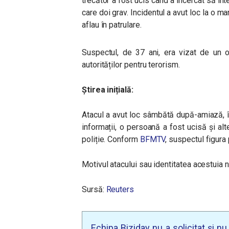
trecător a fost ucis când a încercat să inter
care doi grav. Incidentul a avut loc la o man
aflau în patrulare.
Suspectul, de 37 ani, era vizat de un o
autorităților pentru terorism.
Știrea inițială:
Atacul a avut loc sâmbătă după-amiază, î
informații, o persoană a fost ucisă și al
poliție. Conform
BFMTV
,
suspectul figura 
Motivul atacului sau identitatea acestuia n
Sursă:
Reuters
Echipa Biziday nu a solicitat și n