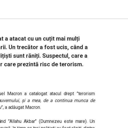
t a atacat cu un cuțit mai mulți
țării. Un trecător a fost ucis, când a
lițiști sunt răniți. Suspectul, care a
lor care prezintă risc de terorism.
l Macron a catalogat atacul drept ”terorism
 guvernului, și a mea, de a continua munca de
u
”, a adăugat Macron.
rigând ”Allahu Akbar” (Dumnezeu este mare). Un