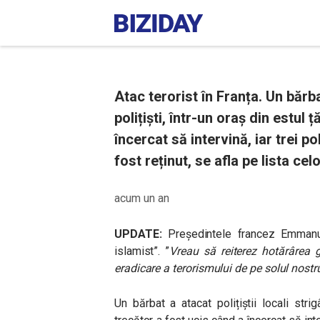
Atac terorist în Franța. Un bărba
polițiști, într-un oraș din estul 
încercat să intervină, iar trei po
fost reținut, se afla pe lista ce
acum un an
UPDATE:
Președintele francez Emmanue
islamist”. ”
Vreau să reiterez hotărârea
eradicare a terorismului de pe solul nostr
Un bărbat a atacat polițiștii locali st