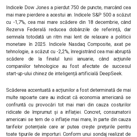
Indicele Dow Jones a pierdut 750 de puncte, marcând cea
mai mare pierdere a acestui an. Indicele S&P 500 a scăzut
cu -1,7%, cea mai mare scădere din 18 decembrie, când
Rezerva Federală reducea dobânzile de referință, dar
semnala totodată un ritm mai lent de relaxare a politicii
monetare în 2025. Indicele Nasdaq Composite, axat pe
tehnologie, a scăzut cu -2,2%, înregistrând cea mai abruptă
scădere de la finalul lunii ianuarie, când acțiunile
companiilor tehnologice au fost afectate de succesul
start-up-ului chinez de inteligență artificială DeepSeek.
Scăderea accentuată a acțiunilor a fost determinată de mai
multe rapoarte care au indicat că economia americană se
confruntă cu provocări tot mai mari din cauza costurilor
ridicate de împrumut și a inflației. Concret, consumatorii
americani se tem de o inflație mai mare, în parte din cauza
tarifelor potențiale care ar putea crește prețurile pentru
toate tipurile de importuri. Conform unui sondaj realizat de