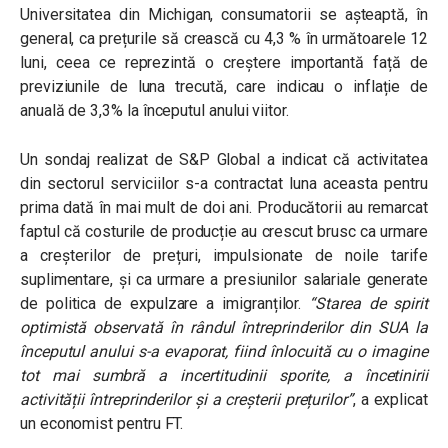
Universitatea din Michigan, consumatorii se așteaptă, în
general, ca prețurile să crească cu 4,3 % în următoarele 12
luni, ceea ce reprezintă o creștere importantă față de
previziunile de luna trecută, care indicau o inflație de
anuală de 3,3% la începutul anului viitor.
Un sondaj realizat de S&P Global a indicat că activitatea
din sectorul serviciilor s-a contractat luna aceasta pentru
prima dată în mai mult de doi ani. Producătorii au remarcat
faptul că costurile de producție au crescut brusc ca urmare
a creșterilor de prețuri, impulsionate de noile tarife
suplimentare, și ca urmare a presiunilor salariale generate
de politica de expulzare a imigranților.
“Starea de spirit
optimistă observată în rândul întreprinderilor din SUA la
începutul anului s-a evaporat, fiind înlocuită cu o imagine
tot mai sumbră a incertitudinii sporite, a încetinirii
activității întreprinderilor și a creșterii prețurilor”
, a explicat
un economist pentru FT.