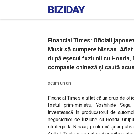
Financial Times: Oficiali japone
Musk să cumpere Nissan. Aflat în
după eșecul fuziunii cu Honda, 
companie chineză și caută acum
acum un an
Financial Times a aflat că un grup de oficia
fostul prim-ministru, Yoshihide Sug
investească în producătorul de automobi
negocierilor de fuziune cu Honda. Grupu
strategic la Nissan, pentru că și-ar pute
Astfel, Tesla și-ar putea diversifica afac