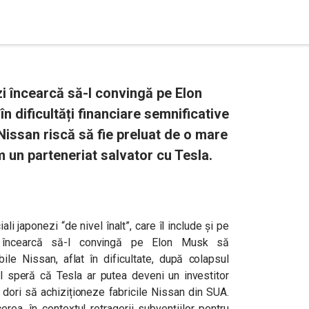
zi încearcă să-l convingă pe Elon
 dificultăți financiare semnificative
Nissan riscă să fie preluat de o mare
 un parteneriat salvator cu Tesla.
li japonezi “de nivel înalt”, care îl include și pe
a, încearcă să-l convingă pe Elon Musk să
le Nissan, aflat în dificultate, după colapsul
l speră că Tesla ar putea deveni un investitor
a dori să achiziționeze fabricile Nissan din SUA.
erea, în contextul retragerii subvențiilor pentru