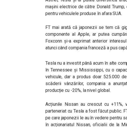
mașini electrice de către Donald Trump, 
pentru vehiculele produse în afara SUA.
FT mai arată că japonezii se tem că gig
componente al Apple, ar putea cumpăra
Foxconn și-a exprimat anterior interesu
atunci când compania franceză a pus capăt
Tesla nu a investit până acum în alte com
în Tennessee și Mississippi, cu o capac
vehicule, dar a produs doar 525.000 de 
scăderii vânzărilor, compania a anunț
producție cu -20%, la nivel global.
Acțiunile Nissan au crescut cu +11%, v
parteneriat cu Tesla a fost făcut public. 
pe care japonezii le au în vedere pentru s
în acționariatul Nissan, oficialii de la M