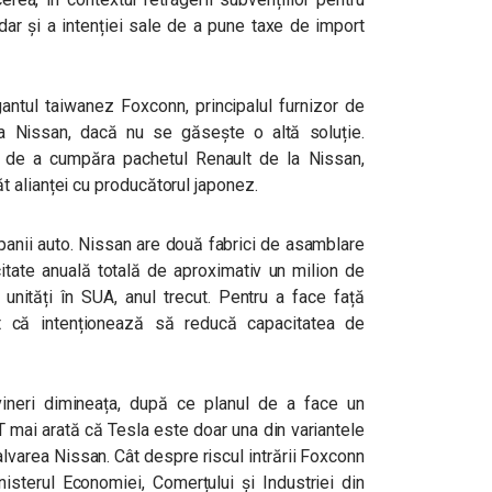
dar și a intenției sale de a pune taxe de import
antul taiwanez Foxconn, principalul furnizor de
 Nissan, dacă nu se găsește o altă soluție.
l de a cumpăra pachetul Renault de la Nissan,
 alianței cu producătorul japonez.
panii auto. Nissan are două fabrici de asamblare
itate anuală totală de aproximativ un milion de
unități în SUA, anul trecut. Pentru a face față
at că intenționează să reducă capacitatea de
ineri dimineața, după ce planul de a face un
FT mai arată că Tesla este doar una din variantele
alvarea Nissan. Cât despre riscul intrării Foxconn
inisterul Economiei, Comerțului și Industriei din