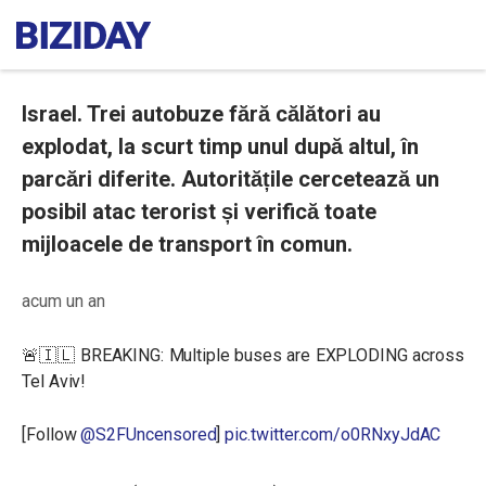
Israel. Trei autobuze fără călători au
explodat, la scurt timp unul după altul, în
parcări diferite. Autoritățile cercetează un
posibil atac terorist și verifică toate
mijloacele de transport în comun.
acum un an
🚨🇮🇱 BREAKING: Multiple buses are EXPLODING across
Tel Aviv!
[Follow
@S2FUncensored
]
pic.twitter.com/o0RNxyJdAC