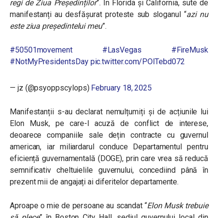
regi de Ziua Președinților
”
. În Florida și California, sute de
manifestanți au desfășurat proteste sub sloganul “
azi nu
este ziua președintelui meu
”.
#50501movement
#LasVegas
#FireMusk
#NotMyPresidentsDay
pic.twitter.com/POlTebd072
— jz (@psyoppscylops)
February 18, 2025
Manifestanții s-au declarat nemulțumiți și de acțiunile lui
Elon Musk, pe care-l acuză de conflict de interese,
deoarece companiile sale dețin contracte cu guvernul
american, iar miliardarul conduce Departamentul pentru
eficiență guvernamentală (DOGE), prin care vrea să reducă
semnificativ cheltuielile guvernului, concediind până în
prezent mii de angajați ai diferitelor departamente.
Aproape o mie de persoane au scandat
“
Elon Musk trebuie
să plece
”
în Boston City Hall, sediul guvernului local din