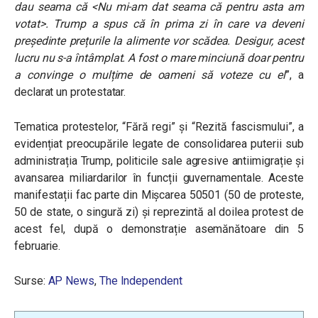
dau seama că <Nu mi-am dat seama că pentru asta am
votat>. Trump a spus că în prima zi în care va deveni
președinte prețurile la alimente vor scădea. Desigur, acest
lucru nu s-a întâmplat. A fost o mare minciună doar pentru
a convinge o mulțime de oameni să voteze cu el
”
, a
declarat un protestatar.
Tematica protestelor, “Fără regi” și “Rezită fascismului”, a
evidențiat preocupările legate de consolidarea puterii sub
administrația Trump, politicile sale agresive antiimigrație și
avansarea miliardarilor în funcții guvernamentale. Aceste
manifestații fac parte din Mișcarea 50501 (50 de proteste,
50 de state, o singură zi) și reprezintă al doilea protest de
acest fel, după o demonstrație asemănătoare din 5
februarie.
Surse:
AP News
,
The Independent