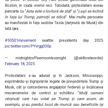
Boston, în ciuda vremii reci. Totodată, protestatarii aveau
pancarte cu
“
Asta este o lovitură de stat
”
și
“
Lașii se înclină
în fața lui Trump, patrioții se ridică
”.
Mai multe persoane
au manifestat în fața sediilor Tesla (deținută de Musk) din
tată țara.
#50501movement
seattle presidents day 2025
pic.twitter.com/PYvrgg030p
— midnightcoffeemoonlessnight (@sk8creteordie)
February 18, 2025
Protestatarii s-au adunat și în Jackson, Mississippi,
exprimându-și îngrijorările legate de președintele Trump și
Musk, cât și concedierea angajaților federali și încălcarea
mecanismelor de control și echilibru.
“
Mulți oameni
obișnuiți care l-au votat pe Trump și care acum, de
exemplu, și-au pierdut locul de muncă sau beneficiile își