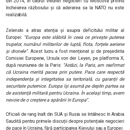
din 2014, în cadrul vreunei negocieri cu Moscova privind
încheierea războiului și că aderarea sa la NATO nu este
realizabilă.
Zelenski a atras atenția și asupra deficitului militar al
Europei:
“Europa este slăbită în ceea ce privește puterea
trupelor, numărul militarilor de luptă, flota, forțele aeriene
și dronele”
.
Acest lucru a fost menționat și de președinta
Comisiei Europene, Ursula von der Leyen, pe platforma X,
după reuniunea de la Paris:
“Astăzi, la Paris, am reafirmat
că Ucraina merită pacea prin putere. Pace care respectă
independența și integritatea sa teritorială, cu garanții de
securitate puternice. Europa își asumă pe deplin partea sa
de asistență militară pentru Ucraina. În același timp, avem
nevoie de o creștere a apărării în Europa”.
Oficiali de rang înalt din SUA și Rusia se întâlnesc în Arabia
Saudită pentru primele discuții despre potențiale negocieri
de pace în Ucraina, fără participarea Kievului sau a Europei.