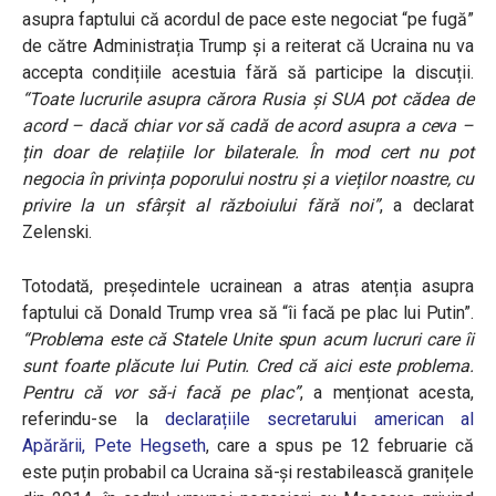
asupra faptului că acordul de pace este negociat “pe fugă”
de către Administrația Trump și a reiterat că Ucraina nu va
accepta condițiile acestuia fără să participe la discuții.
“Toate lucrurile asupra cărora Rusia și SUA pot cădea de
acord – dacă chiar vor să cadă de acord asupra a ceva –
țin doar de relațiile lor bilaterale. În mod cert nu pot
negocia în privința poporului nostru și a vieților noastre, cu
privire la un sfârșit al războiului fără noi”
, a declarat
Zelenski.
Totodată, președintele ucrainean a atras atenția asupra
faptului că Donald Trump vrea să “îi facă pe plac lui Putin”.
“Problema este că Statele Unite spun acum lucruri care îi
sunt foarte plăcute lui Putin. Cred că aici este problema.
Pentru că vor să-i facă pe plac”
, a menționat acesta,
referindu-se la
declarațiile secretarului american al
Apărării, Pete Hegseth
, care a spus pe 12 februarie că
este puțin probabil ca Ucraina să-și restabilească granițele