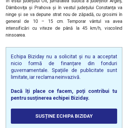
În estul județului Olt, jumătatea sudică a județelor Argeș,
Dâmbovița și Prahova și în vestul județului Constanța va
ninge și se va depune strat nou de zăpadă, cu grosimi în
general de 10 – 15 cm. Temporar vântul va avea
intensificări cu viteze de până la 45 km/h, viscolind
ninsoarea.
Echipa Biziday nu a solicitat și nu a acceptat
nicio formă de finanțare din fonduri
guvernamentale. Spațiile de publicitate sunt
limitate, iar reclama neinvazivă.
Dacă îți place ce facem, poți contribui tu
pentru susținerea echipei Biziday.
SUSȚINE ECHIPA BIZIDAY