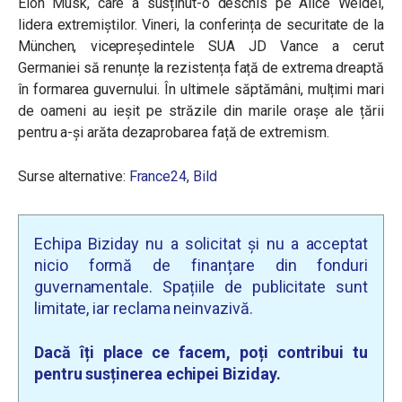
Elon Musk, care a susținut-o deschis pe Alice Weidel,
lidera extremiștilor. Vineri, la conferința de securitate de la
München, vicepreședintele SUA JD Vance a cerut
Germaniei să renunțe la rezistența față de extrema dreaptă
în formarea guvernului. În ultimele săptămâni, mulțimi mari
de oameni au ieșit pe străzile din marile orașe ale țării
pentru a-și arăta dezaprobarea față de extremism.
Surse alternative:
France24
,
Bild
Echipa Biziday nu a solicitat și nu a acceptat
nicio formă de finanțare din fonduri
guvernamentale. Spațiile de publicitate sunt
limitate, iar reclama neinvazivă.
Dacă îți place ce facem, poți contribui tu
pentru susținerea echipei Biziday.