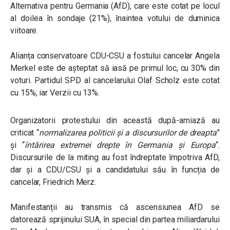
Alternativa pentru Germania (AfD), care este cotat pe locul
al doilea în sondaje (21%), înaintea votului de duminica
viitoare.
Alianța conservatoare CDU-CSU a fostului cancelar Angela
Merkel este de așteptat să iasă pe primul loc, cu 30% din
voturi. Partidul SPD al cancelarului Olaf Scholz este cotat
cu 15%, iar Verzii cu 13%.
Organizatorii protestului din această după-amiază au
criticat “
normalizarea politicii și a discursurilor de dreapta
”
și “
întărirea extremei drepte în Germania și Europa
“.
Discursurile de la miting au fost îndreptate împotriva AfD,
dar și a CDU/CSU și a candidatului său în funcția de
cancelar, Friedrich Merz.
Manifestanții au transmis că ascensiunea AfD se
datorează sprijinului SUA, în special din partea miliardarului