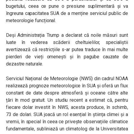
bugetului, ceea ce pune o presiune suplimentară și va
îngreuna capacitatea SUA de a menține serviciul public de
meteorologie funcțional.
Deși Administrația Trump a declarat că noile măsuri sunt
luate în vederea scăderii cheltuielilor, specialiștii
avertizează că restricțiile s-ar putea traduce în mai multe
pierderi de vieți omenești și în pagube cauzate de
dezastre naturale.
Serviciul Național de Meteorologie (NWS) din cadrul NOAA
realizează prognoze meteorologice în SUA și oferă un flux
constant de date despre atmosferă și oceane către alte
țări în mod gratuit. Un studiu recent a estimat că, pentru
fiecare dolar investit în NWS, acesta produce, în schimb,
73 de dolari. SUA joacă un rol esențial în știința climei și a
vremii, în special în ceea ce privește observațiile climatice
fundamentale, subliniază un climatolog de la Universitatea