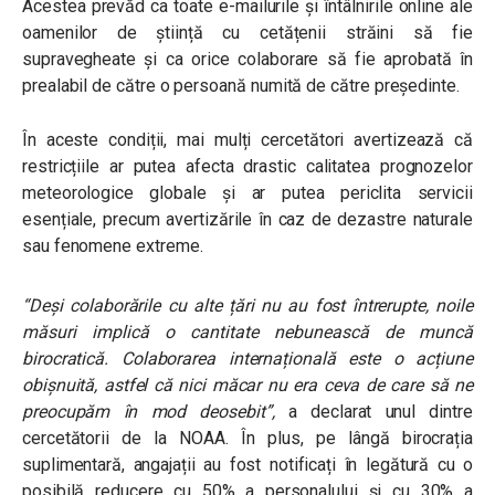
Acestea prevăd ca toate e-mailurile și întâlnirile online ale
oamenilor de știință cu cetățenii străini să fie
supravegheate și ca orice colaborare să fie aprobată în
prealabil de către o persoană numită de către președinte.
În aceste condiții, mai mulți cercetători avertizează că
restricțiile ar putea afecta drastic calitatea prognozelor
meteorologice globale și ar putea periclita servicii
esențiale, precum avertizările în caz de dezastre naturale
sau fenomene extreme.
“Deși colaborările cu alte țări nu au fost întrerupte, noile
măsuri implică o cantitate nebunească de muncă
birocratică. Colaborarea internațională este o acțiune
obișnuită, astfel că nici măcar nu era ceva de care să ne
preocupăm în mod deosebit”
,
a declarat unul dintre
cercetătorii de la NOAA. În plus, pe lângă birocrația
suplimentară, angajații au fost notificați în legătură cu o
posibilă reducere cu 50% a personalului și cu 30% a