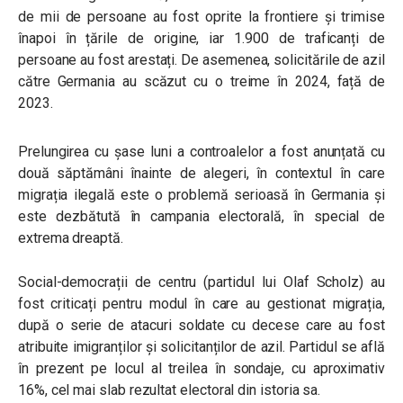
de mii de persoane au fost oprite la frontiere și trimise
înapoi în țările de origine, iar 1.900 de traficanți de
persoane au fost arestați. De asemenea, solicitările de azil
către Germania au scăzut cu o treime în 2024, față de
2023.
Prelungirea cu șase luni a controalelor a fost anunțată cu
două săptămâni înainte de alegeri, în contextul în care
migrația ilegală este o problemă serioasă în Germania și
este dezbătută în campania electorală, în special de
extrema dreaptă.
Social-democrații de centru (partidul lui Olaf Scholz) au
fost criticați pentru modul în care au gestionat migrația,
după o serie de atacuri soldate cu decese care au fost
atribuite imigranților și solicitanților de azil. Partidul se află
în prezent pe locul al treilea în sondaje, cu aproximativ
16%, cel mai slab rezultat electoral din istoria sa.