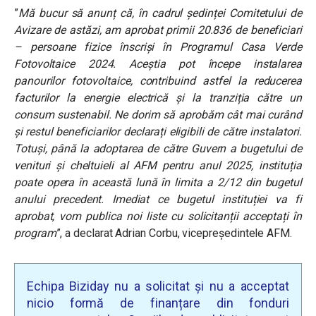
”
Mă bucur să anunț că, în cadrul ședinței Comitetului de
Avizare de astăzi, am aprobat primii 20.836 de beneficiari
– persoane fizice înscriși în Programul Casa Verde
Fotovoltaice 2024. Aceștia pot începe instalarea
panourilor fotovoltaice, contribuind astfel la reducerea
facturilor la energie electrică și la tranziția către un
consum sustenabil. Ne dorim să aprobăm cât mai curând
și restul beneficiarilor declarați eligibili de către instalatori.
Totuși, până la adoptarea de către Guvern a bugetului de
venituri și cheltuieli al AFM pentru anul 2025, instituția
poate opera în această lună în limita a 2/12 din bugetul
anului precedent. Imediat ce bugetul instituției va fi
aprobat, vom publica noi liste cu solicitanții acceptați în
program
”, a declarat Adrian Corbu, vicepreședintele AFM.
Echipa Biziday nu a solicitat și nu a acceptat
nicio formă de finanțare din fonduri