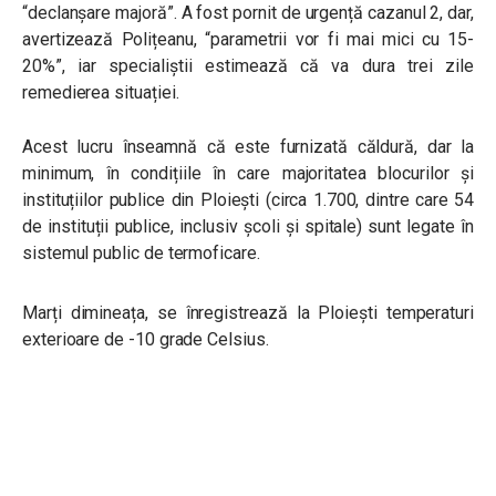
“declanșare majoră”. A fost pornit de urgență cazanul 2, dar,
avertizează Polițeanu, “parametrii vor fi mai mici cu 15-
20%”, iar specialiștii estimează că va dura trei zile
remedierea situației.
Acest lucru înseamnă că este furnizată căldură, dar la
minimum, în condițiile în care majoritatea blocurilor și
instituțiilor publice din Ploiești (circa 1.700, dintre care 54
de instituții publice, inclusiv școli și spitale) sunt legate în
sistemul public de termoficare.
Marți dimineața, se înregistrează la Ploiești temperaturi
exterioare de -10 grade Celsius.