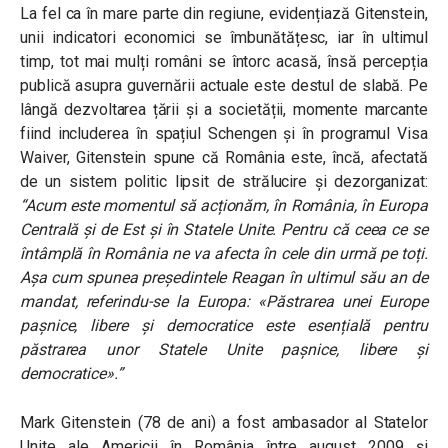
La fel ca în mare parte din regiune, evidențiază Gitenstein,
unii indicatori economici se îmbunătățesc, iar în ultimul
timp, tot mai mulți români se întorc acasă, însă percepția
publică asupra guvernării actuale este destul de slabă. Pe
lângă dezvoltarea țării și a societății, momente marcante
fiind includerea în spațiul Schengen și în programul Visa
Waiver, Gitenstein spune că România este, încă, afectată
de un sistem politic lipsit de strălucire și dezorganizat:
“
Acum este momentul să acționăm, în România, în Europa
Centrală și de Est și în Statele Unite. Pentru că ceea ce se
întâmplă în România ne va afecta în cele din urmă pe toți.
Așa cum spunea președintele Reagan în ultimul său an de
mandat, referindu-se la Europa: «Păstrarea unei Europe
pașnice, libere și democratice este esențială pentru
păstrarea unor Statele Unite pașnice, libere și
democratice».”
Mark Gitenstein (78 de ani) a fost ambasador al Statelor
Unite ale Americii în România între august 2009 și