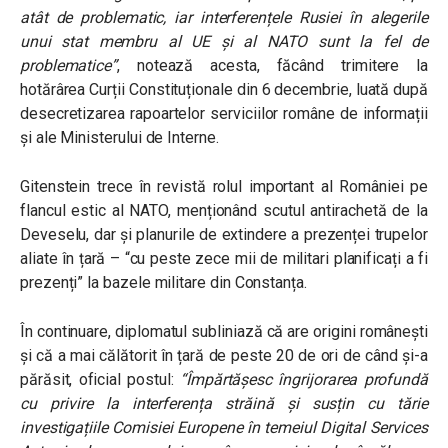
atât de problematic, iar interferențele Rusiei în alegerile
unui stat membru al UE și al NATO sunt la fel de
problematice”
,
notează acesta, făcând trimitere la
hotărârea Curții Constituționale din 6 decembrie, luată după
desecretizarea rapoartelor serviciilor române de informații
și ale Ministerului de Interne.
Gitenstein trece în revistă rolul important al României pe
flancul estic al NATO, menționând scutul antirachetă de la
Deveselu, dar și planurile de extindere a prezenței trupelor
aliate în țară – “cu peste zece mii de militari planificați a fi
prezenți” la bazele militare din Constanța.
În continuare, diplomatul subliniază că are origini românești
și că a mai călătorit în țară de peste 20 de ori de când și-a
părăsit, oficial postul:
“Împărtășesc îngrijorarea profundă
cu privire la interferența străină și susțin cu tărie
investigațiile Comisiei Europene în temeiul Digital Services