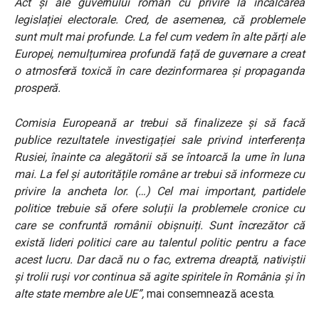
Act și ale guvernului român cu privire la încălcarea
legislației electorale. Cred, de asemenea, că problemele
sunt mult mai profunde. La fel cum vedem în alte părți ale
Europei, nemulțumirea profundă față de guvernare a creat
o atmosferă toxică în care dezinformarea și propaganda
prosperă.
Comisia Europeană ar trebui să finalizeze și să facă
publice rezultatele investigației sale privind interferența
Rusiei, înainte ca alegătorii să se întoarcă la urne în luna
mai. La fel și autoritățile române ar trebui să informeze cu
privire la ancheta lor. (…) Cel mai important, partidele
politice trebuie să ofere soluții la problemele cronice cu
care se confruntă românii obișnuiți. Sunt încrezător că
există lideri politici care au talentul politic pentru a face
acest lucru. Dar dacă nu o fac, extrema dreaptă, nativiștii
și trolii ruși vor continua să agite spiritele în România și în
alte state membre ale UE”,
mai consemnează acesta.