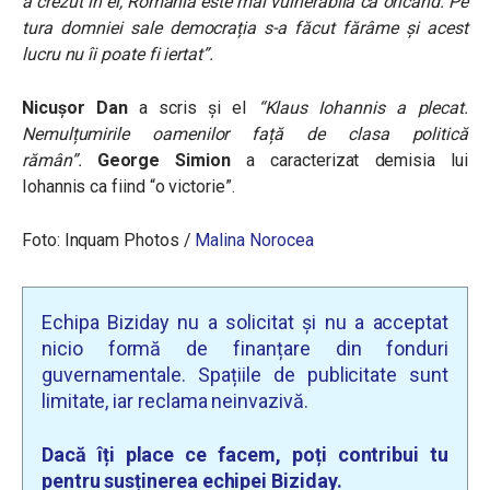
a crezut în el, România este mai vulnerabilă ca oricând. Pe
tura domniei sale democrația s-a făcut fărâme și acest
lucru nu îi poate fi iertat”.
Nicușor Dan
a scris și el
“Klaus Iohannis a plecat.
Nemulțumirile oamenilor față de clasa politică
rămân”.
George Simion
a caracterizat demisia lui
Iohannis ca fiind “o victorie”.
Foto:
Inquam Photos /
Malina Norocea
Echipa Biziday nu a solicitat și nu a acceptat
nicio formă de finanțare din fonduri
guvernamentale. Spațiile de publicitate sunt
limitate, iar reclama neinvazivă.
Dacă îți place ce facem, poți contribui tu
pentru susținerea echipei Biziday.