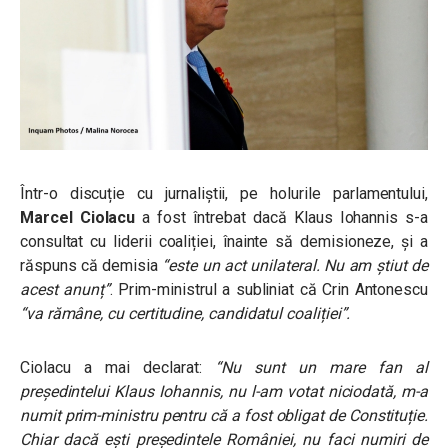
Într-o discuție cu jurnaliștii, pe holurile parlamentului,
Marcel Ciolacu
a fost întrebat dacă Klaus Iohannis s-a
consultat cu liderii coaliției, înainte să demisioneze, și a
răspuns că demisia
“este un act unilateral. Nu am știut de
acest anunț”
. Prim-ministrul a subliniat că Crin Antonescu
“va rămâne, cu certitudine, candidatul coaliției”.
Ciolacu a mai declarat:
“Nu sunt un mare fan al
președintelui Klaus Iohannis, nu l-am votat niciodată, m-a
numit prim-ministru pentru că a fost obligat de Constituție.
Chiar dacă ești președintele României, nu faci numiri de