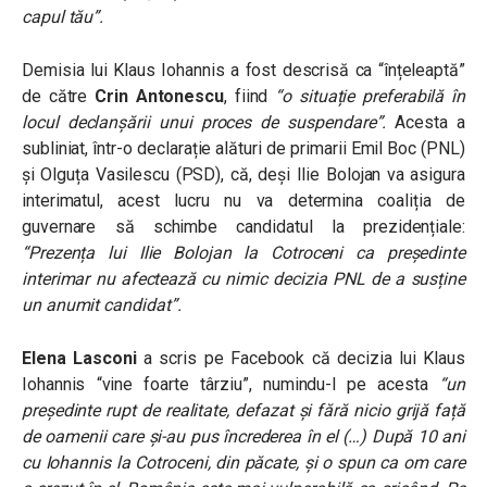
capul tău”.
Demisia lui Klaus Iohannis a fost descrisă ca “înțeleaptă”
de către
Crin Antonescu
, fiind
“o situație preferabilă în
locul declanșării unui proces de suspendare”.
Acesta a
subliniat, într-o declarație alături de primarii Emil Boc (PNL)
și Olguța Vasilescu (PSD), că, deși Ilie Bolojan va asigura
interimatul, acest lucru nu va determina coaliția de
guvernare să schimbe candidatul la prezidențiale:
“Prezența lui Ilie Bolojan la Cotroceni ca președinte
interimar nu afectează cu nimic decizia PNL de a susține
un anumit candidat”.
Elena Lasconi
a scris pe Facebook că decizia lui Klaus
Iohannis “vine foarte târziu”, numindu-l pe acesta
“un
președinte rupt de realitate, defazat și fără nicio grijă față
de oamenii care și-au pus încrederea în el (…)
După 10 ani
cu Iohannis la Cotroceni, din păcate, și o spun ca om care