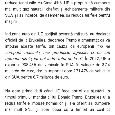
reduce tensiunile cu Casa Albă, UE a propus să cumpere
mai mult gaz natural lichefiat și echipamente militare din
SUA, și să încerce, de asemenea, să reducă tarifele pentru
mașini.
Industria auto din UE sprijină această măsură, au declarat
oficiali de la Bruxelles, deoarece Trump a amenințat că va
impune aceste tarife, din cauză că europenii
“nu ne
cumpără mașinile, nici produsele agricole; ei nu iau
aproape nimic, iar noi luăm totul de la ei”
.
În 2022, UE a
exportat 738.436 de vehicule în SUA, în valoare de 37,4
miliarde de euro, dar a importat doar 271.476 de vehicule
din SUA, pentru 8,7 miliarde de euro.
Nu este prima dată când UE face astfel de ajustări. În
timpul primului mandat al lui Donald Trump, Bruxelles-ul a
redus tarifele impuse homarilor și s-a oferit să cumpere
mai mult GNL și soia, ceea ce a limitat un conflict