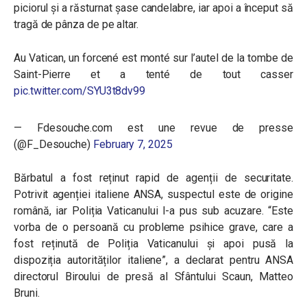
piciorul și a răsturnat șase candelabre, iar apoi a început să
tragă de pânza de pe altar.
Au Vatican, un forcené est monté sur l’autel de la tombe de
Saint-Pierre et a tenté de tout casser
pic.twitter.com/SYU3t8dv99
— Fdesouche.com est une revue de presse
(@F_Desouche)
February 7, 2025
Bărbatul a fost reținut rapid de agenții de securitate.
Potrivit agenției italiene ANSA, suspectul este de origine
română, iar Poliția Vaticanului l-a pus sub acuzare. “Este
vorba de o persoană cu probleme psihice grave, care a
fost reținută de Poliția Vaticanului și apoi pusă la
dispoziția autorităților italiene”, a declarat pentru ANSA
directorul Biroului de presă al Sfântului Scaun, Matteo
Bruni.