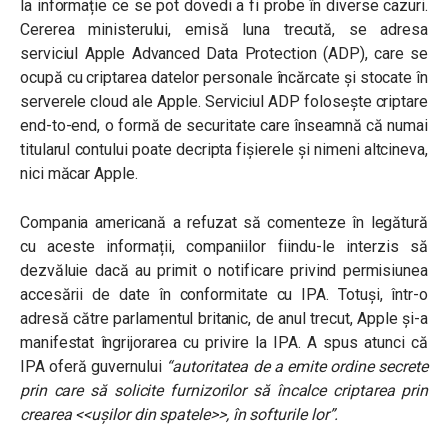
la informație ce se pot dovedi a fi probe în diverse cazuri.
Cererea ministerului, emisă luna trecută, se adresa
serviciul Apple Advanced Data Protection (ADP), care se
ocupă cu criptarea datelor personale încărcate și stocate în
serverele cloud ale Apple. Serviciul ADP folosește criptare
end-to-end, o formă de securitate care înseamnă că numai
titularul contului poate decripta fișierele și nimeni altcineva,
nici măcar Apple.
Compania americană a refuzat să comenteze în legătură
cu aceste informații, companiilor fiindu-le interzis să
dezvăluie dacă au primit o notificare privind permisiunea
accesării de date în conformitate cu IPA. Totuși, într-o
adresă către parlamentul britanic, de anul trecut, Apple și-a
manifestat îngrijorarea cu privire la IPA. A spus atunci că
IPA oferă guvernului
“autoritatea de a emite ordine secrete
prin care să solicite furnizorilor să încalce criptarea prin
crearea <<ușilor din spatele>>, în softurile lor”.